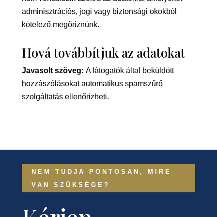
adminisztrációs, jogi vagy biztonsági okokból
kötelező megőriznünk.
Hová továbbítjuk az adatokat
Javasolt szöveg:
A látogatók által beküldött
hozzászólásokat automatikus spamszűrő
szolgáltatás ellenőrizheti.
NEM TUDJA PONTOSAN, MIRE
VAN SZÜKSÉGE?