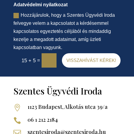
Adatvédelmi nyilatkozat
Hozzájárulok, hogy a Szentes Ügyvédi Iroda
felvegye velem a kapcsolatot a kérdésemmel
kapcsolatos egyeztetés céljából és mindaddig
kezelje a megadott adataimat, amíg üzleti
kapcsolatban vagyunk.
=
15 + 5
VISSZAHÍVÁST KÉREK!
Szentes Ügyvédi Iroda
1123 Budapest, Alkotás utca 39/a

06 1 212 2184

szentesiroda@szentesiroda.hu
