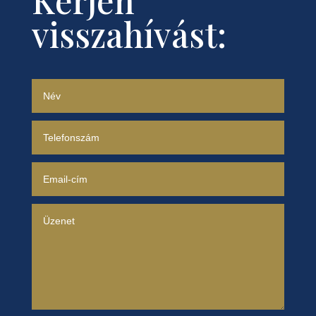
Kérjen
visszahívást: