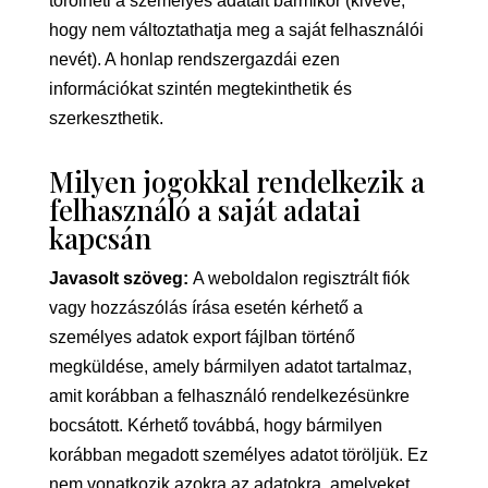
törölheti a személyes adatait bármikor (kivéve,
hogy nem változtathatja meg a saját felhasználói
nevét). A honlap rendszergazdái ezen
információkat szintén megtekinthetik és
szerkeszthetik.
Milyen jogokkal rendelkezik a
felhasználó a saját adatai
kapcsán
Javasolt szöveg:
A weboldalon regisztrált fiók
vagy hozzászólás írása esetén kérhető a
személyes adatok export fájlban történő
megküldése, amely bármilyen adatot tartalmaz,
amit korábban a felhasználó rendelkezésünkre
bocsátott. Kérhető továbbá, hogy bármilyen
korábban megadott személyes adatot töröljük. Ez
nem vonatkozik azokra az adatokra, amelyeket