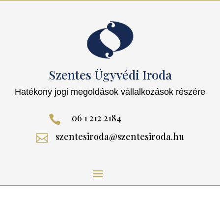
Szentes Ügyvédi Iroda
Hatékony jogi megoldások vállalkozások részére
06 1 212 2184

szentesiroda@szentesiroda.hu
