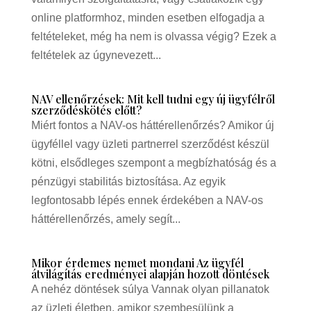
online platformhoz, minden esetben elfogadja a
feltételeket, még ha nem is olvassa végig? Ezek a
feltételek az úgynevezett...
NAV ellenőrzések: Mit kell tudni egy új ügyfélről
szerződéskötés előtt?
Miért fontos a NAV-os háttérellenőrzés? Amikor új
ügyféllel vagy üzleti partnerrel szerződést készül
kötni, elsődleges szempont a megbízhatóság és a
pénzügyi stabilitás biztosítása. Az egyik
legfontosabb lépés ennek érdekében a NAV-os
háttérellenőrzés, amely segít...
Mikor érdemes nemet mondani Az ügyfél
átvilágítás eredményei alapján hozott döntések
A nehéz döntések súlya Vannak olyan pillanatok
az üzleti életben, amikor szembesülünk a