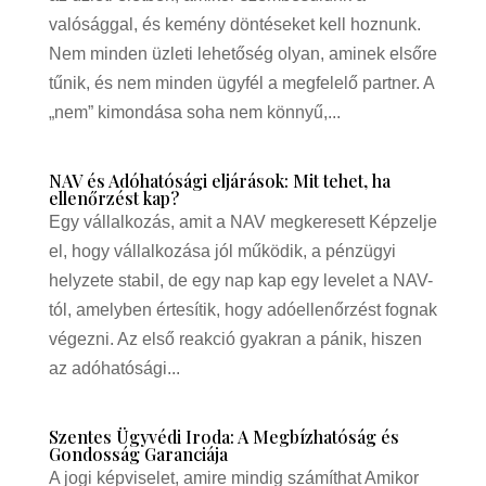
valósággal, és kemény döntéseket kell hoznunk.
Nem minden üzleti lehetőség olyan, aminek elsőre
tűnik, és nem minden ügyfél a megfelelő partner. A
„nem” kimondása soha nem könnyű,...
NAV és Adóhatósági eljárások: Mit tehet, ha
ellenőrzést kap?
Egy vállalkozás, amit a NAV megkeresett Képzelje
el, hogy vállalkozása jól működik, a pénzügyi
helyzete stabil, de egy nap kap egy levelet a NAV-
tól, amelyben értesítik, hogy adóellenőrzést fognak
végezni. Az első reakció gyakran a pánik, hiszen
az adóhatósági...
Szentes Ügyvédi Iroda: A Megbízhatóság és
Gondosság Garanciája
A jogi képviselet, amire mindig számíthat Amikor