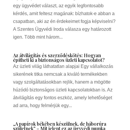
egy ügyvédet választ, az egyik legfontosabb
kérdés, amit feltesz magának: bízhatok-e abban a
csapatban, aki az én érdekeimet fogja képviselni?
A Szentes Ügyvédi Iroda válasza egy határozott
igen. Több mint három...
Az átvilágítás és szerződéskötés: Hogyan
építheti ki a biztonságos üzleti kapcsolatot?
Az üzleti világ láthatatlan alapjai Egy vállalkozás
sikerének titka nemcsak a kiváló termékekben
vagy szolgáltatásokban rejlik, hanem a mögötte
húzódó biztonságos üzleti kapcsolatokban is. Az
átvilágítás egy fontos eszköz, amely lehetőséget
ad arra, hogy felmérjük egy...
„A papírok békében készülnek, de háborúra
születnek” – Mit jelent ez az ügyvédi munka