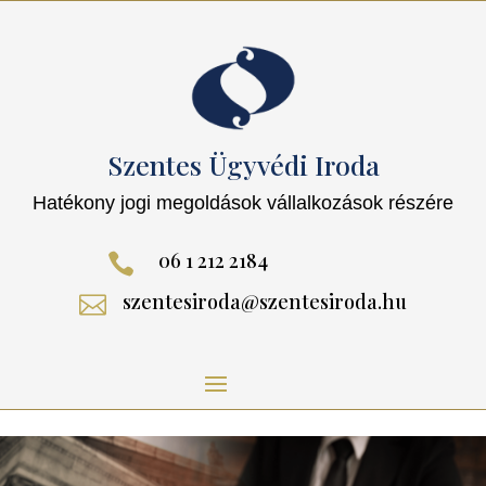
Szentes Ügyvédi Iroda
Hatékony jogi megoldások vállalkozások részére
06 1 212 2184

szentesiroda@szentesiroda.hu
