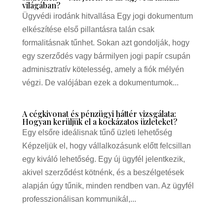
világában?
Ügyvédi irodánk hitvallása Egy jogi dokumentum
elkészítése első pillantásra talán csak
formalitásnak tűnhet. Sokan azt gondolják, hogy
egy szerződés vagy bármilyen jogi papír csupán
adminisztratív kötelesség, amely a fiók mélyén
végzi. De valójában ezek a dokumentumok...
A cégkivonat és pénzügyi háttér vizsgálata:
Hogyan kerüljük el a kockázatos üzleteket?
Egy elsőre ideálisnak tűnő üzleti lehetőség
Képzeljük el, hogy vállalkozásunk előtt felcsillan
egy kiváló lehetőség. Egy új ügyfél jelentkezik,
akivel szerződést kötnénk, és a beszélgetések
alapján úgy tűnik, minden rendben van. Az ügyfél
professzionálisan kommunikál,...