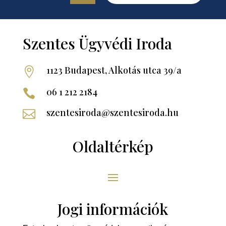
Szentes Ügyvédi Iroda
1123 Budapest, Alkotás utca 39/a

06 1 212 2184

szentesiroda@szentesiroda.hu

Oldaltérkép
Jogi információk