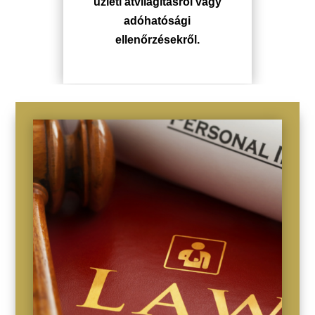
üzleti átvilágításról vagy
adóhatósági
ellenőrzésekről.