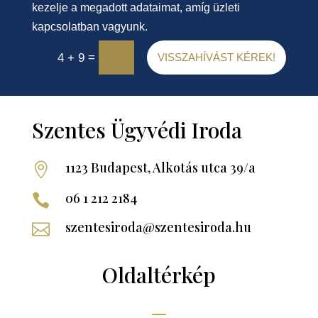
kezelje a megadott adataimat, amíg üzleti
kapcsolatban vagyunk.
=
4 + 9
VISSZAHÍVÁST KÉREK!
Szentes Ügyvédi Iroda
1123 Budapest, Alkotás utca 39/a

06 1 212 2184

szentesiroda@szentesiroda.hu

Oldaltérkép