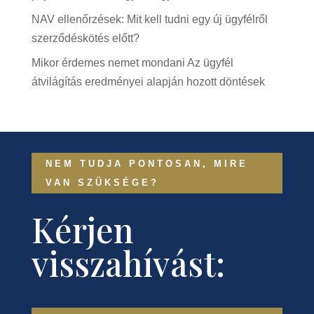
NAV ellenőrzések: Mit kell tudni egy új ügyfélről
szerződéskötés előtt?
Mikor érdemes nemet mondani Az ügyfél
átvilágítás eredményei alapján hozott döntések
NEM TUDJA PONTOSAN, MIRE
VAN SZÜKSÉGE?
Kérjen
visszahívást: