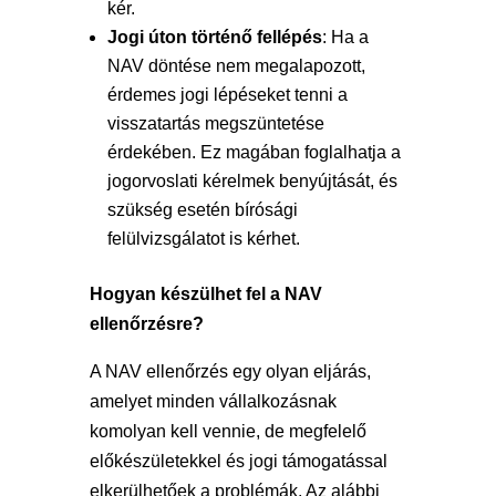
kér.
Jogi úton történő fellépés
: Ha a
NAV döntése nem megalapozott,
érdemes jogi lépéseket tenni a
visszatartás megszüntetése
érdekében. Ez magában foglalhatja a
jogorvoslati kérelmek benyújtását, és
szükség esetén bírósági
felülvizsgálatot is kérhet.
Hogyan készülhet fel a NAV
ellenőrzésre?
A NAV ellenőrzés egy olyan eljárás,
amelyet minden vállalkozásnak
komolyan kell vennie, de megfelelő
előkészületekkel és jogi támogatással
elkerülhetőek a problémák. Az alábbi