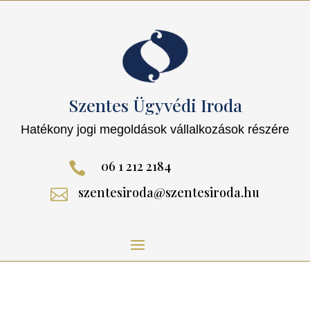
Szentes Ügyvédi Iroda
Hatékony jogi megoldások vállalkozások részére
06 1 212 2184

szentesiroda@szentesiroda.hu
