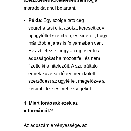
szerződéses követeléseit sem fogja
maradéktalanul betartani.
Példa
: Egy szolgáltató cég
végrehajtási eljárásokat keresett egy
új ügyféllel szemben, és kiderült, hogy
már több eljárás is folyamatban van.
Ez azt jelezte, hogy a cég jelentős
adósságokat halmozott fel, és nem
fizette ki a hitelezőit. A szolgáltató
ennek következtében nem kötött
szerződést az ügyféllel, megelőzve a
későbbi fizetési nehézségeket.
Miért fontosak ezek az
információk?
Az adószám érvényessége, az