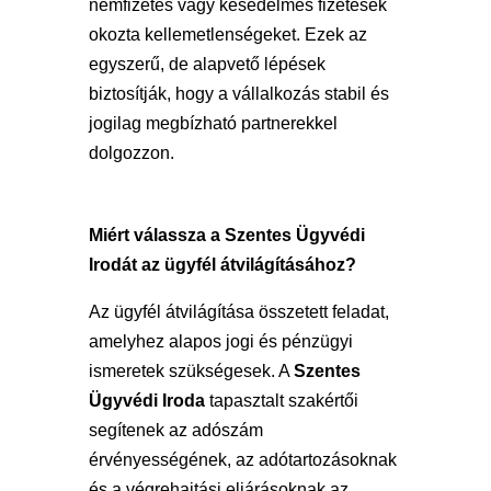
nemfizetés vagy késedelmes fizetések
okozta kellemetlenségeket. Ezek az
egyszerű, de alapvető lépések
biztosítják, hogy a vállalkozás stabil és
jogilag megbízható partnerekkel
dolgozzon.
Miért válassza a Szentes Ügyvédi
Irodát az ügyfél átvilágításához?
Az ügyfél átvilágítása összetett feladat,
amelyhez alapos jogi és pénzügyi
ismeretek szükségesek. A
Szentes
Ügyvédi Iroda
tapasztalt szakértői
segítenek az adószám
érvényességének, az adótartozásoknak
és a végrehajtási eljárásoknak az