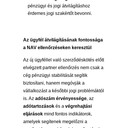
pénzügyi és jogi átvilágításhoz
érdemes jogi szakértőt bevonni.
Az ügyfél átvilágításának fontossága
a NAV ellenőrzéseken keresztül
Az új ügyféllel való szerződéskötés előtt
elvégzett partner ellenőrzés nem csak a
cég pénzügyi stabilitását segítik
biztosítani, hanem megóvják a
vállalkozást a későbbi jogi problémáktól
is. Az
adószám érvényessége
, az
adótartozások
és a
végrehajtási
eljárások
mind fontos indikátorok,
amelyek segítenek megelőzni a