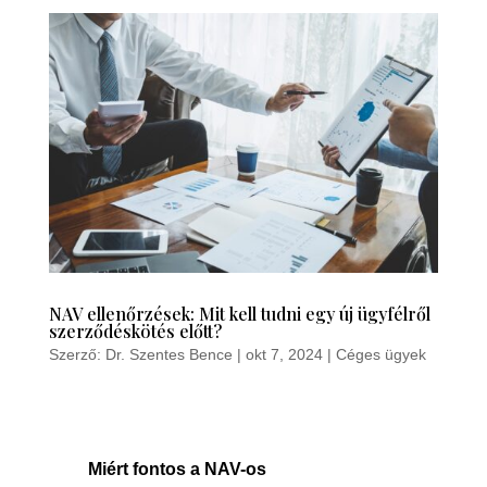
NAV ellenőrzések: Mit kell tudni egy új ügyfélről
szerződéskötés előtt?
Szerző:
Dr. Szentes Bence
|
okt 7, 2024
|
Céges ügyek
Miért fontos a NAV-os