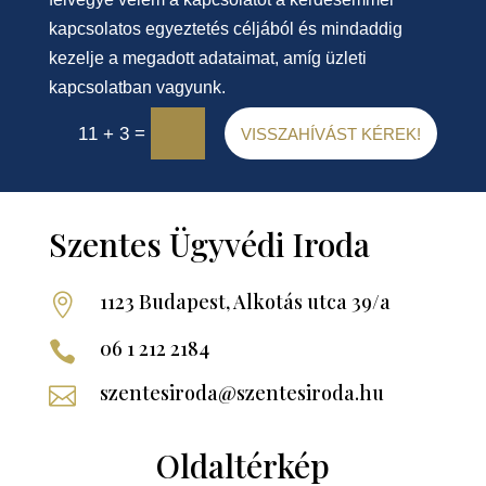
kapcsolatos egyeztetés céljából és mindaddig
kezelje a megadott adataimat, amíg üzleti
kapcsolatban vagyunk.
=
11 + 3
VISSZAHÍVÁST KÉREK!
Szentes Ügyvédi Iroda
1123 Budapest, Alkotás utca 39/a

06 1 212 2184

szentesiroda@szentesiroda.hu

Oldaltérkép