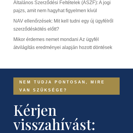
Általános Szerződési Feltételek (ÁSZF): A jogi
pajzs, amit nem hagyhat figyelmen kívül
NAV ellenőrzések: Mit kell tudni egy új ügyfélről
szerződéskötés előtt?
Mikor érdemes nemet mondani Az ügyfél
átvilágítás eredményei alapján hozott döntések
NEM TUDJA PONTOSAN, MIRE
VAN SZÜKSÉGE?
Kérjen
visszahívást: