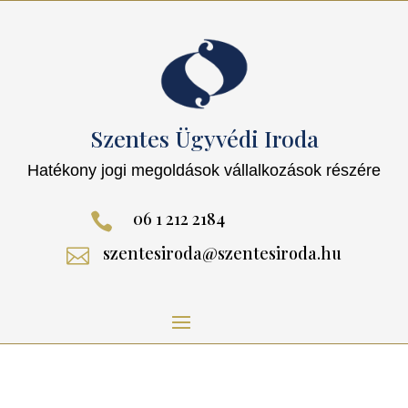
Szentes Ügyvédi Iroda
Hatékony jogi megoldások vállalkozások részére
06 1 212 2184

szentesiroda@szentesiroda.hu
