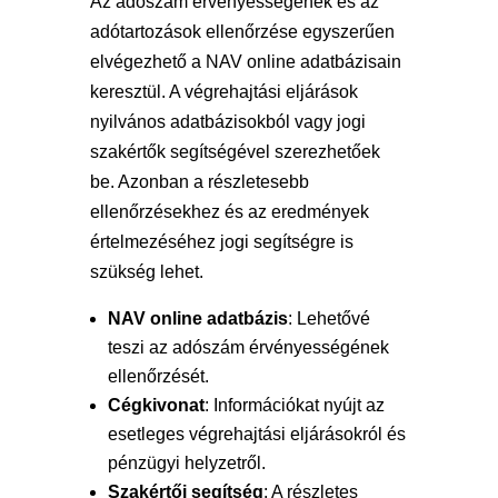
Az adószám érvényességének és az
adótartozások ellenőrzése egyszerűen
elvégezhető a NAV online adatbázisain
keresztül. A végrehajtási eljárások
nyilvános adatbázisokból vagy jogi
szakértők segítségével szerezhetőek
be. Azonban a részletesebb
ellenőrzésekhez és az eredmények
értelmezéséhez jogi segítségre is
szükség lehet.
NAV online adatbázis
: Lehetővé
teszi az adószám érvényességének
ellenőrzését.
Cégkivonat
: Információkat nyújt az
esetleges végrehajtási eljárásokról és
pénzügyi helyzetről.
Szakértői segítség
: A részletes