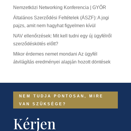
Nemzetközi Networking Konferencia | GYŐR
Általános Szerződési Feltételek (ÁSZF): A jogi
pajzs, amit nem hagyhat figyelmen kívül
NAV ellenőrzések: Mit kell tudni egy új ügyfélről
szerződéskötés előtt?
Mikor érdemes nemet mondani Az ügyfél
átvilágítás eredményei alapján hozott döntések
NEM TUDJA PONTOSAN, MIRE
VAN SZÜKSÉGE?
Kérjen