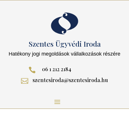
Szentes Ügyvédi Iroda
Hatékony jogi megoldások vállalkozások részére
06 1 212 2184

szentesiroda@szentesiroda.hu
