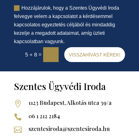
Hozzájárulok, hogy a Szentes Ügyvédi Iroda
felvegye velem a kapcsolatot a kérdésemmel
kapcsolatos egyeztetés céljából és mindaddig
kezelje a megadott adataimat, amíg üzleti
kapcsolatban vagyunk.
=
5 + 8
VISSZAHÍVÁST KÉREK!
Szentes Ügyvédi Iroda
1123 Budapest, Alkotás utca 39/a

06 1 212 2184

szentesiroda@szentesiroda.hu
