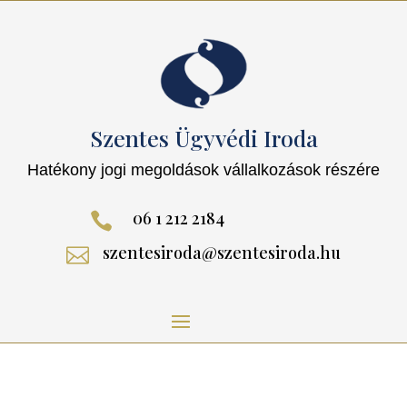
Szentes Ügyvédi Iroda
Hatékony jogi megoldások vállalkozások részére
06 1 212 2184

szentesiroda@szentesiroda.hu
