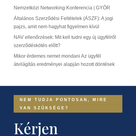
Nemzetközi Networking Konferencia | GYŐR
Általános Szerződési Feltételek (ÁSZF): A jogi
pajzs, amit nem hagyhat figyelmen kívül
NAV ellenőrzések: Mit kell tudni egy új ügyfélről
szerződéskötés előtt?
Mikor érdemes nemet mondani Az ügyfél
átvilágítás eredményei alapján hozott döntések
NEM TUDJA PONTOSAN, MIRE
VAN SZÜKSÉGE?
Kérjen