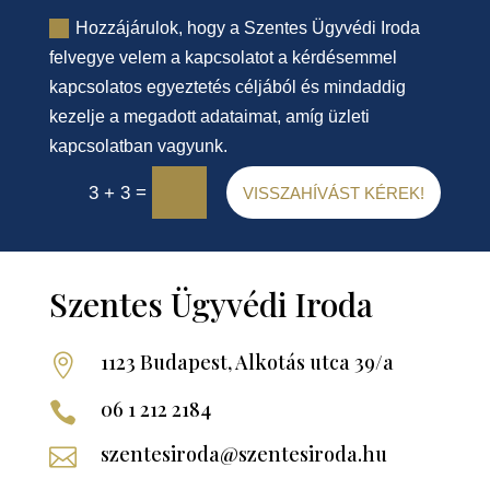
Hozzájárulok, hogy a Szentes Ügyvédi Iroda
felvegye velem a kapcsolatot a kérdésemmel
kapcsolatos egyeztetés céljából és mindaddig
kezelje a megadott adataimat, amíg üzleti
kapcsolatban vagyunk.
=
3 + 3
VISSZAHÍVÁST KÉREK!
Szentes Ügyvédi Iroda
1123 Budapest, Alkotás utca 39/a

06 1 212 2184

szentesiroda@szentesiroda.hu
