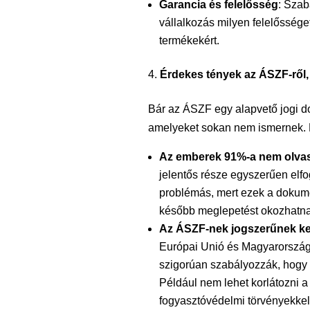
Garancia és felelősség
: Szab
vállalkozás milyen felelősséget 
termékekért.
Érdekes tények az ÁSZF-ről, 
Bár az ÁSZF egy alapvető jogi d
amelyeket sokan nem ismernek. 
Az emberek 91%-a nem olvas
jelentős része egyszerűen elfo
problémás, mert ezek a dokume
később meglepetést okozhatna
Az ÁSZF-nek jogszerűnek kel
Európai Unió és Magyarország 
szigorúan szabályozzák, hogy 
Például nem lehet korlátozni a
fogyasztóvédelmi törvényekkel