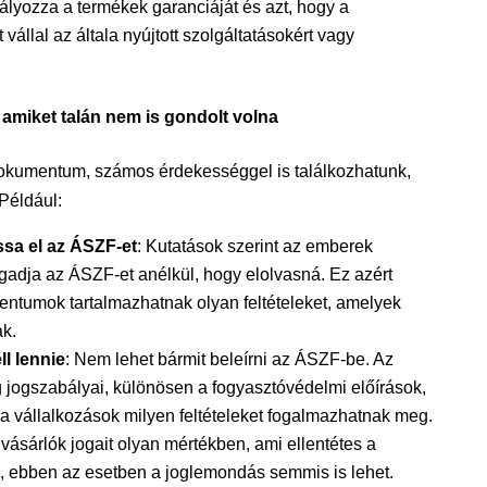
ályozza a termékek garanciáját és azt, hogy a
vállal az általa nyújtott szolgáltatásokért vagy
amiket talán nem is gondolt volna
okumentum, számos érdekességgel is találkozhatunk,
Például:
sa el az ÁSZF-et
: Kutatások szerint az emberek
gadja az ÁSZF-et anélkül, hogy elolvasná. Ez azért
ntumok tartalmazhatnak olyan feltételeket, amelyek
k.
l lennie
: Nem lehet bármit beleírni az ÁSZF-be. Az
jogszabályai, különösen a fogyasztóvédelmi előírások,
a vállalkozások milyen feltételeket fogalmazhatnak meg.
 vásárlók jogait olyan mértékben, ami ellentétes a
, ebben az esetben a joglemondás semmis is lehet.