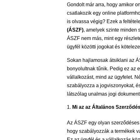
Gondolt már arra, hogy amikor onl
csatlakozik egy online platformh
is olvassa végig? Ezek a feltéte
(ÁSZF)
, amelyek szinte minden s
ÁSZF nem más, mint egy részlete
ügyfél közötti jogokat és köteleze
Sokan hajlamosak átsiklani az ÁS
bonyolultnak tűnik. Pedig ez az 
vállalkozást, mind az ügyfelet. 
szabályozza a jogviszonyokat, é
látszólag unalmas jogi dokumen
Mi az az Általános Szerződés
Az ÁSZF egy olyan szerződéses 
hogy szabályozzák a termékek vag
Ez az ügyfél és a vállalkozás köz