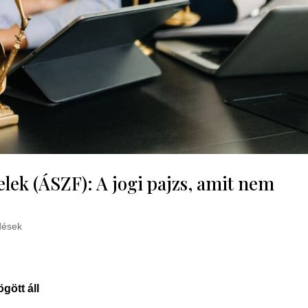
elek (ÁSZF): A jogi pajzs, amit nem
dések
gött áll