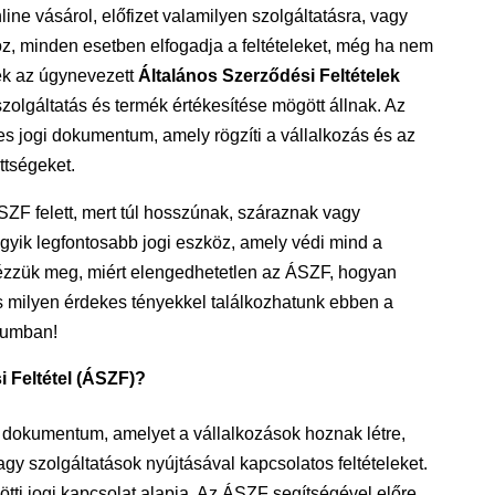
ine vásárol, előfizet valamilyen szolgáltatásra, vagy
oz, minden esetben elfogadja a feltételeket, még ha nem
lek az úgynevezett
Általános Szerződési Feltételek
zolgáltatás és termék értékesítése mögött állnak. Az
s jogi dokumentum, amely rögzíti a vállalkozás és az
ttségeket.
ZF felett, mert túl hosszúnak, száraznak vagy
egyik legfontosabb jogi eszköz, amely védi mind a
Nézzük meg, miért elengedhetetlen az ÁSZF, hogyan
s milyen érdekes tényekkel találkozhatunk ebben a
tumban!
i Feltétel (ÁSZF)?
dokumentum, amelyet a vállalkozások hoznak létre,
y szolgáltatások nyújtásával kapcsolatos feltételeket.
ötti jogi kapcsolat alapja. Az ÁSZF segítségével előre