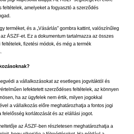
feltételek, amelyeket a fogyasztó a szerződés
ogad.
gy terméket, és a „Vásárlás” gombra kattint, valószínűleg
dja az ÁSZF-et. Ez a dokumentum tartalmazza az összes
si feltételek, fizetési módok, és még a termék
.
alkozásoknak?
gvédi a vállalkozásokat az esetleges jogvitáktól és
értelműen lefektetett szerződéses feltételek, az könnyen
nösen, ha az ügyfelek nem értik, milyen jogokkal
el a vállalkozás előre meghatározhatja a fontos jogi
a felelősség korlátozását és az elállási jogot.
meltetője az ÁSZF-ben részletesen meghatározhatja a
leit, hogy elkerülje a félreértéseket. Ha például a