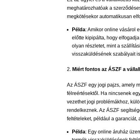
meghatározhatóak a szerződéses 
megkötésekor automatikusan elf
Példa
: Amikor online vásárol e
előtte kipipálta, hogy elfoga
olyan részletet, mint a szállítá
visszaküldésének szabályait is
Miért fontos az ÁSZF a váll
Az ÁSZF egy jogi pajzs, amely me
félreértésektől. Ha nincsenek egy
vezethet jogi problémákhoz, külö
rendelkeznek. Az ÁSZF segítségév
feltételeket, például a garanciát, 
Példa
: Egy online áruház üze
termék visszaküldésének feltéte