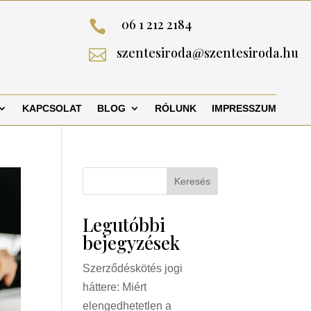
06 1 212 2184

szentesiroda@szentesiroda.hu

KAPCSOLAT
BLOG
RÓLUNK
IMPRESSZUM
Keresés
Legutóbbi
bejegyzések
Szerződéskötés jogi
háttere: Miért
elengedhetetlen a