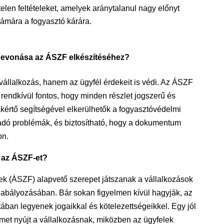
len feltételeket, amelyek aránytalanul nagy előnyt
zámára a fogyasztó kárára.
ő bevonása az ÁSZF elkészítéséhez?
állalkozás, hanem az ügyfél érdekeit is védi. Az ÁSZF
ndkívül fontos, hogy minden részlet jogszerű és
akértő segítségével elkerülhetők a fogyasztóvédelmi
dó problémák, és biztosítható, hogy a dokumentum
on.
 az ÁSZF-et?
ek (ÁSZF) alapvető szerepet játszanak a vállalkozások
szabályozásában. Bár sokan figyelmen kívül hagyják, az
ztában legyenek jogaikkal és kötelezettségeikkel. Egy jól
et nyújt a vállalkozásnak, miközben az ügyfelek