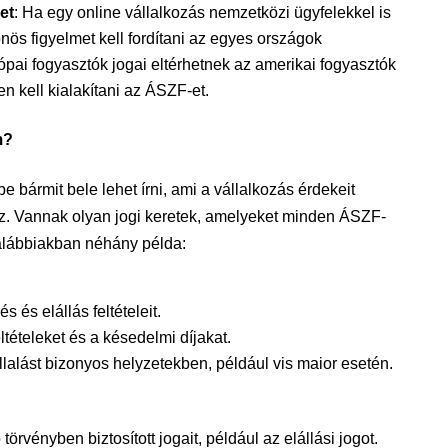
et
: Ha egy online vállalkozás nemzetközi ügyfelekkel is
ös figyelmet kell fordítani az egyes országok
ópai fogyasztók jogai eltérhetnek az amerikai fogyasztók
n kell kialakítani az ÁSZF-et.
m?
 bármit bele lehet írni, ami a vállalkozás érdekeit
az. Vannak olyan jogi keretek, amelyeket minden ÁSZF-
z alábbiakban néhány példa:
 és elállás feltételeit.
ltételeket és a késedelmi díjakat.
llalást bizonyos helyzetekben, például vis maior esetén.
rvényben biztosított jogait, például az elállási jogot.