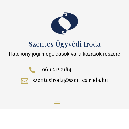
Szentes Ügyvédi Iroda
Hatékony jogi megoldások vállalkozások részére
06 1 212 2184

szentesiroda@szentesiroda.hu
