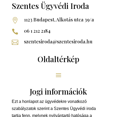
Szentes Ügyvédi Iroda
1123 Budapest, Alkotás utca 39/a

06 1 212 2184

szentesiroda@szentesiroda.hu

Oldaltérkép
Jogi információk
Ezt a honlapot az ügyvédekre vonatkozó
szabályzatok szerint a Szentes Ügyvédi iroda
tartja fenn, melynek nyilvántartó hatósága a