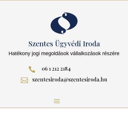
Szentes Ügyvédi Iroda
Hatékony jogi megoldások vállalkozások részére
06 1 212 2184

szentesiroda@szentesiroda.hu
