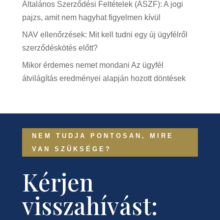
Általános Szerződési Feltételek (ÁSZF): A jogi
pajzs, amit nem hagyhat figyelmen kívül
NAV ellenőrzések: Mit kell tudni egy új ügyfélről
szerződéskötés előtt?
Mikor érdemes nemet mondani Az ügyfél
átvilágítás eredményei alapján hozott döntések
NEM TUDJA PONTOSAN, MIRE
VAN SZÜKSÉGE?
Kérjen
visszahívást: