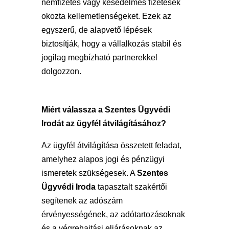
nemfizetés vagy késedelmes fizetések
okozta kellemetlenségeket. Ezek az
egyszerű, de alapvető lépések
biztosítják, hogy a vállalkozás stabil és
jogilag megbízható partnerekkel
dolgozzon.
Miért válassza a Szentes Ügyvédi
Irodát az ügyfél átvilágításához?
Az ügyfél átvilágítása összetett feladat,
amelyhez alapos jogi és pénzügyi
ismeretek szükségesek. A
Szentes
Ügyvédi Iroda
tapasztalt szakértői
segítenek az adószám
érvényességének, az adótartozásoknak
és a végrehajtási eljárásoknak az