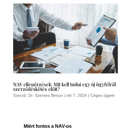
NAV ellenőrzések: Mit kell tudni egy új ügyfélről
szerződéskötés előtt?
Szerző:
Dr. Szentes Bence
|
okt 7, 2024
|
Céges ügyek
Miért fontos a NAV-os