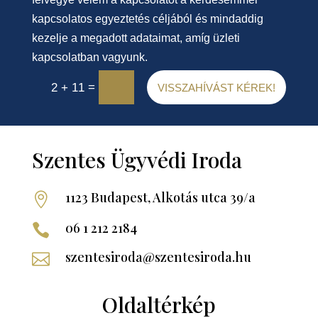
kapcsolatos egyeztetés céljából és mindaddig
kezelje a megadott adataimat, amíg üzleti
kapcsolatban vagyunk.
=
2 + 11
VISSZAHÍVÁST KÉREK!
Szentes Ügyvédi Iroda
1123 Budapest, Alkotás utca 39/a

06 1 212 2184

szentesiroda@szentesiroda.hu

Oldaltérkép