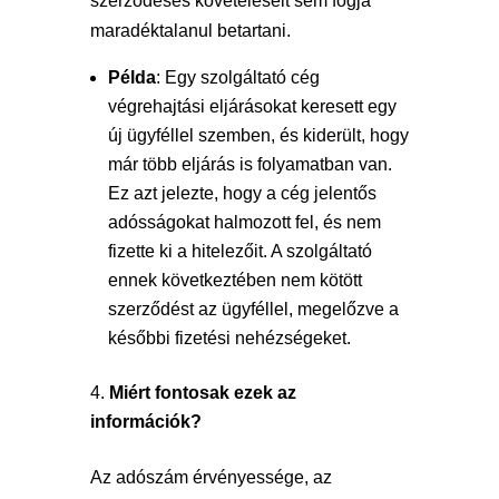
szerződéses követeléseit sem fogja
maradéktalanul betartani.
Példa
: Egy szolgáltató cég
végrehajtási eljárásokat keresett egy
új ügyféllel szemben, és kiderült, hogy
már több eljárás is folyamatban van.
Ez azt jelezte, hogy a cég jelentős
adósságokat halmozott fel, és nem
fizette ki a hitelezőit. A szolgáltató
ennek következtében nem kötött
szerződést az ügyféllel, megelőzve a
későbbi fizetési nehézségeket.
Miért fontosak ezek az
információk?
Az adószám érvényessége, az