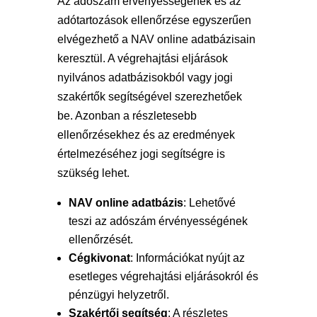
Az adószám érvényességének és az
adótartozások ellenőrzése egyszerűen
elvégezhető a NAV online adatbázisain
keresztül. A végrehajtási eljárások
nyilvános adatbázisokból vagy jogi
szakértők segítségével szerezhetőek
be. Azonban a részletesebb
ellenőrzésekhez és az eredmények
értelmezéséhez jogi segítségre is
szükség lehet.
NAV online adatbázis
: Lehetővé
teszi az adószám érvényességének
ellenőrzését.
Cégkivonat
: Információkat nyújt az
esetleges végrehajtási eljárásokról és
pénzügyi helyzetről.
Szakértői segítség
: A részletes