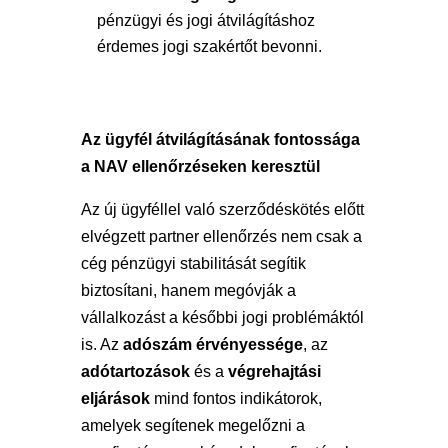
pénzügyi és jogi átvilágításhoz
érdemes jogi szakértőt bevonni.
Az ügyfél átvilágításának fontossága
a NAV ellenőrzéseken keresztül
Az új ügyféllel való szerződéskötés előtt
elvégzett partner ellenőrzés nem csak a
cég pénzügyi stabilitását segítik
biztosítani, hanem megóvják a
vállalkozást a későbbi jogi problémáktól
is. Az
adószám érvényessége
, az
adótartozások
és a
végrehajtási
eljárások
mind fontos indikátorok,
amelyek segítenek megelőzni a