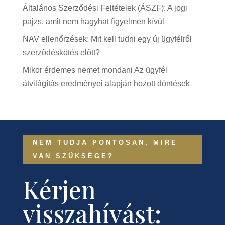
Általános Szerződési Feltételek (ÁSZF): A jogi
pajzs, amit nem hagyhat figyelmen kívül
NAV ellenőrzések: Mit kell tudni egy új ügyfélről
szerződéskötés előtt?
Mikor érdemes nemet mondani Az ügyfél
átvilágítás eredményei alapján hozott döntések
NEM TUDJA PONTOSAN, MIRE
VAN SZÜKSÉGE?
Kérjen
visszahívást: