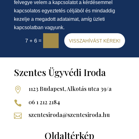
felvegye velem a kapcsolatot a kérdésemmel
kapcsolatos egyeztetés céljából és mindaddig
kezelje a megadott adataimat, amíg üzleti
kapcsolatban vagyunk.
=
7 + 6
VISSZAHÍVÁST KÉREK!
Szentes Ügyvédi Iroda
1123 Budapest, Alkotás utca 39/a

06 1 212 2184

szentesiroda@szentesiroda.hu

Oldaltérkép