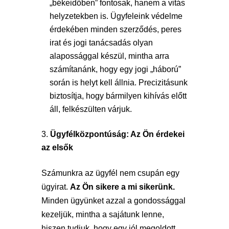
„békeidőben” fontosak, hanem a vitás
helyzetekben is. Ügyfeleink védelme
érdekében minden szerződés, peres
irat és jogi tanácsadás olyan
alapossággal készül, mintha arra
számítanánk, hogy egy jogi „háború”
során is helyt kell állnia. Precizitásunk
biztosítja, hogy bármilyen kihívás előtt
áll, felkészülten várjuk.
Ügyfélközpontúság: Az Ön érdekei
az elsők
Számunkra az ügyfél nem csupán egy
ügyirat.
Az Ön sikere a mi sikerünk.
Minden ügyünket azzal a gondossággal
kezeljük, mintha a sajátunk lenne,
hiszen tudjuk, hogy egy jól megoldott