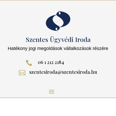
Szentes Ügyvédi Iroda
Hatékony jogi megoldások vállalkozások részére
06 1 212 2184

szentesiroda@szentesiroda.hu
