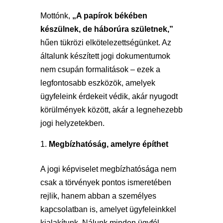
Mottónk,
„A papírok békében
készülnek, de háborúra születnek,”
hűen tükrözi elkötelezettségünket. Az
általunk készített jogi dokumentumok
nem csupán formalitások – ezek a
legfontosabb eszközök, amelyek
ügyfeleink érdekeit védik, akár nyugodt
körülmények között, akár a legnehezebb
jogi helyzetekben.
Megbízhatóság, amelyre építhet
A jogi képviselet megbízhatósága nem
csak a törvények pontos ismeretében
rejlik, hanem abban a személyes
kapcsolatban is, amelyet ügyfeleinkkel
kialakítunk. Nálunk minden ügyfél