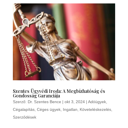
Szentes Ügyvédi Iroda: A Megbízhatóság és
Gondosság Garanciája
Szerző:
Dr. Szentes Bence
|
okt 3, 2024
|
Adóügyek
,
Cégalapítás
,
Céges ügyek
,
Ingatlan
,
Követeléskezelés
,
Szerződések