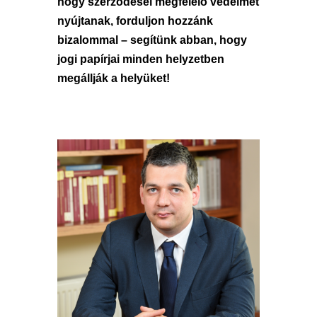
hogy szerződései megfelelő védelmet
nyújtanak, forduljon hozzánk
bizalommal – segítünk abban, hogy
jogi papírjai minden helyzetben
megállják a helyüket!