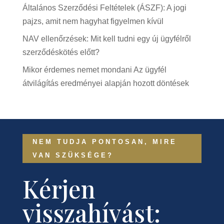
Általános Szerződési Feltételek (ÁSZF): A jogi
pajzs, amit nem hagyhat figyelmen kívül
NAV ellenőrzések: Mit kell tudni egy új ügyfélről
szerződéskötés előtt?
Mikor érdemes nemet mondani Az ügyfél
átvilágítás eredményei alapján hozott döntések
NEM TUDJA PONTOSAN, MIRE
VAN SZÜKSÉGE?
Kérjen
visszahívást: