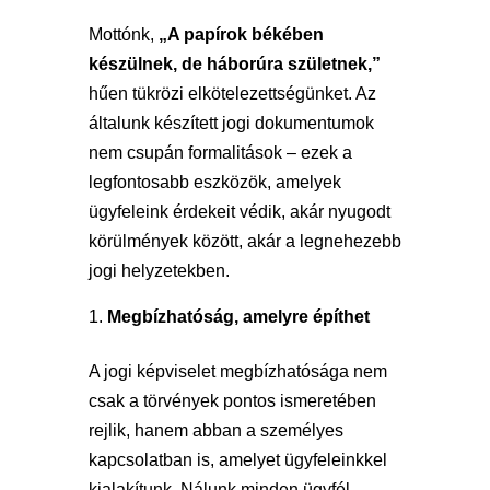
Mottónk,
„A papírok békében
készülnek, de háborúra születnek,”
hűen tükrözi elkötelezettségünket. Az
általunk készített jogi dokumentumok
nem csupán formalitások – ezek a
legfontosabb eszközök, amelyek
ügyfeleink érdekeit védik, akár nyugodt
körülmények között, akár a legnehezebb
jogi helyzetekben.
Megbízhatóság, amelyre építhet
A jogi képviselet megbízhatósága nem
csak a törvények pontos ismeretében
rejlik, hanem abban a személyes
kapcsolatban is, amelyet ügyfeleinkkel
kialakítunk. Nálunk minden ügyfél