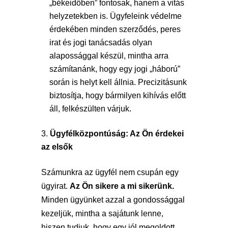
„békeidőben” fontosak, hanem a vitás
helyzetekben is. Ügyfeleink védelme
érdekében minden szerződés, peres
irat és jogi tanácsadás olyan
alapossággal készül, mintha arra
számítanánk, hogy egy jogi „háború”
során is helyt kell állnia. Precizitásunk
biztosítja, hogy bármilyen kihívás előtt
áll, felkészülten várjuk.
Ügyfélközpontúság: Az Ön érdekei
az elsők
Számunkra az ügyfél nem csupán egy
ügyirat.
Az Ön sikere a mi sikerünk.
Minden ügyünket azzal a gondossággal
kezeljük, mintha a sajátunk lenne,
hiszen tudjuk, hogy egy jól megoldott