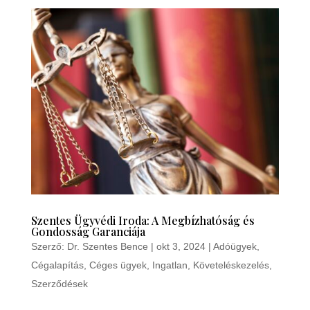
Szentes Ügyvédi Iroda: A Megbízhatóság és
Gondosság Garanciája
Szerző:
Dr. Szentes Bence
|
okt 3, 2024
|
Adóügyek
,
Cégalapítás
,
Céges ügyek
,
Ingatlan
,
Követeléskezelés
,
Szerződések