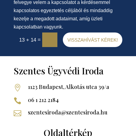
felvegye velem a kapcsolatot a kérdésemmel
kapcsolatos egyeztetés céljából és mindaddig
kezelje a megadott adataimat, amíg üzleti
kapcsolatban vagyunk.
=
13 + 14
VISSZAHÍVÁST KÉREK!
Szentes Ügyvédi Iroda
1123 Budapest, Alkotás utca 39/a

06 1 212 2184

szentesiroda@szentesiroda.hu

Oldaltérkép