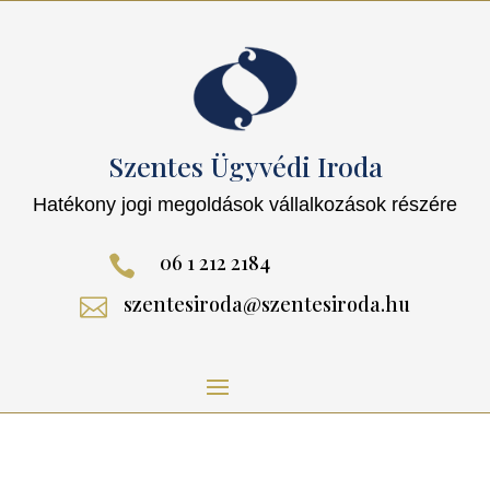
Szentes Ügyvédi Iroda
Hatékony jogi megoldások vállalkozások részére
06 1 212 2184

szentesiroda@szentesiroda.hu
