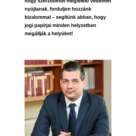
hogy szerződései megfelelő védelmet
nyújtanak, forduljon hozzánk
bizalommal – segítünk abban, hogy
jogi papírjai minden helyzetben
megállják a helyüket!