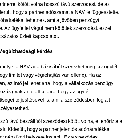
artnerrel kötött volna hosszú távú szerződést, de az
erült, hogy a partner adószámát a NAV felfüggesztette.
dóhátralékai lehetnek, ami a jövőben pénzügyi
. Az ügyféllel végül nem kötöttek szerződést, ezzel
ckázatos üzleti kapcsolatot.
 Megbízhatósági kérdés
amelyet a NAV adatbázisából szerezhet meg, az ügyfél
gy limitet vagy végrehajtás van ellene). Ha az
, az intő jel lehet arra, hogy a vállalkozás pénzügyi
zás gyakran utalhat arra, hogy az ügyfél
égei teljesítésével is, ami a szerződésben foglalt
szélyeztetheti.
sszú távú beszállítói szerződést kötött volna, ellenőrizte a
ait. Kiderült, hogy a partner jelentős adóhátralékkal
ogy pénzügyi helyzete instabil. Ez a szerződés