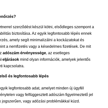
lenőrzés?
artnerrel szerződést készül kötni, elsődleges szempont a
ilitás biztosítása. Az egyik legfontosabb lépés ennek
zés, amely segít minimalizálni a kockázatokat és
mint a nemfizetés vagy a késedelmes fizetések. De mit
Az
adószám érvényessége
, az esetleges
i eljárások
mind olyan információk, amelyek jelentős
ti kapcsolatra.
lső és legfontosabb lépés
gyik legfontosabb adat, amelyet minden új ügyfél
vénytelen vagy felfüggesztett adószám figyelmeztető jel
k jogszerűen, vagy adózási problémákkal küzd.