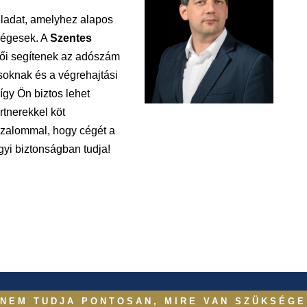
feladat, amelyhez alapos
ségesek. A
Szentes
tői segítenek az adószám
oknak és a végrehajtási
így Ön biztos lehet
tnerekkel köt
izalommal, hogy cégét a
yi biztonságban tudja!
NEM TUDJA PONTOSAN, MIRE VAN SZÜKSÉGE