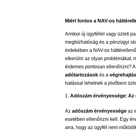
Miért fontos a NAV-os háttérel
Amikor új ügyféllel vagy üzleti p
megbízhatóság és a pénzügyi stab
érdekében a NAV-os háttérellenőr
elkerülni az olyan problémákat, 
érdemes pontosan ellenőrizni? 
adótartozások
és a
végrehajtás
hatással lehetnek a jövőbeni üzle
Adószám érvényessége: Az e
Az
adószám érvényessége
az e
esetében ellenőrizni kell. Egy ér
arra, hogy az ügyfél nem működi