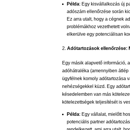
Példa
: Egy kisvállalkozás új p
adószám ellenőrzése során kid
Ez arra utalt, hogy a cégnek a
problémákhoz vezethetett volna
elkerülve egy potenciálisan ko
Adótartozások ellenőrzése:
Egy másik alapvető információ, 
adóhátraléka (amennyiben átlép e
ügyfélnek komoly adótartozása van
nehézségekkel küzd. Egy adótarto
késedelemben van más kötelezetts
kötelezettségek teljesítését is ve
Példa
: Egy vállalat, mielőtt ho
potenciális partner adótartozás
rendelkezett, ami arra utalt, h