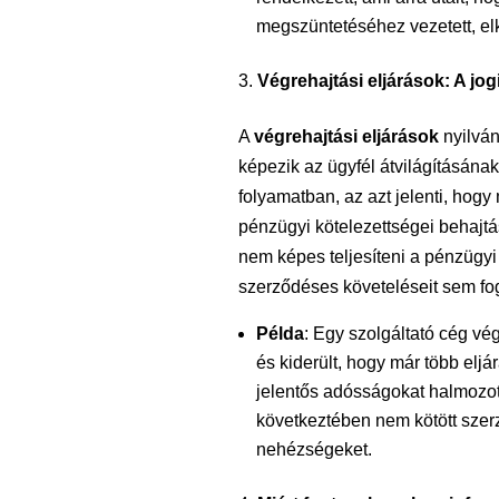
megszüntetéséhez vezetett, elk
Végrehajtási eljárások: A jo
A
végrehajtási eljárások
nyilván
képezik az ügyfél átvilágításána
folyamatban, az azt jelenti, hogy
pénzügyi kötelezettségei behajtá
nem képes teljesíteni a pénzügyi
szerződéses követeléseit sem fog
Példa
: Egy szolgáltató cég vég
és kiderült, hogy már több eljá
jelentős adósságokat halmozott 
következtében nem kötött szerz
nehézségeket.