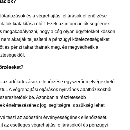
rmációk?
tartozások és a végrehajtási eljárások ellenőrzése
latok kialakítása előtt. Ezek az információk segítenek
és megakadályozni, hogy a cég olyan ügyfelekkel kössön
nem akarják teljesíteni a pénzügyi kötelezettségeiket.
dőt és pénzt takaríthatnak meg, és megvédhetik a
szteségektől.
nőrzéseket?
az adótartozások ellenőrzése egyszerűen elvégezhető
tül. A végrehajtási eljárások nyilvános adatbázisokból
l szerezhetőek be. Azonban a részletesebb
k értelmezéséhez jogi segítségre is szükség lehet.
ővé teszi az adószám érvényességének ellenőrzését.
újt az esetleges végrehajtási eljárásokról és pénzügyi