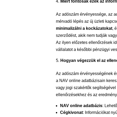
Miért fontosak ezek az info
Az adószám érvényessége, az adó
mérvadó lépés az új üzleti kapcso
minimalizálni a kockázatokat
, 
szerződést, akik nem tudják vagy 
Az ilyen előzetes ellenőrzések i
vállalatot a későbbi pénzügyi ve
Hogyan végezzük el az elle
Az adószám érvényességének és 
a NAV online adatbázisain keresz
vagy jogi szakértők segítségéve
ellenőrzésekhez és az eredménye
NAV online adatbázis
: Lehet
Cégkivonat
: Információkat ny