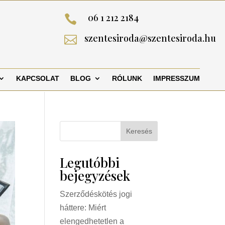
06 1 212 2184

szentesiroda@szentesiroda.hu

KAPCSOLAT
BLOG
RÓLUNK
IMPRESSZUM
Keresés
Legutóbbi
bejegyzések
Szerződéskötés jogi
háttere: Miért
elengedhetetlen a