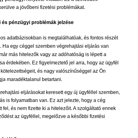
erülve a jövőbeni fizetési problémákat.
gi és pénzügyi problémák jelzése
os adatbázisokban is megtalálhatóak, és fontos részét
k. Ha egy céggel szemben végrehajtási eljárás van
 már más hitelezők vagy az adóhatóság is lépett a
sa érdekében. Ez figyelmeztető jel arra, hogy az ügyfél
 kötelezettségeit, és nagy valószínűséggel az Ön
ja maradéktalanul betartani.
rehajtási eljárásokat keresett egy új ügyféllel szemben,
rás is folyamatban van. Ez azt jelezte, hogy a cég
fel, és nem fizette ki a hitelezőit. A szolgáltató ennek
ődést az ügyféllel, megelőzve a későbbi fizetési