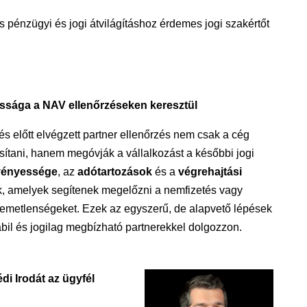
es pénzügyi és jogi átvilágításhoz érdemes jogi szakértőt
ossága a NAV ellenőrzéseken keresztül
és előtt elvégzett partner ellenőrzés nem csak a cég
tosítani, hanem megóvják a vállalkozást a későbbi jogi
vényessége
, az
adótartozások
és a
végrehajtási
k, amelyek segítenek megelőzni a nemfizetés vagy
lemetlenségeket. Ezek az egyszerű, de alapvető lépések
tabil és jogilag megbízható partnerekkel dolgozzon.
di Irodát az ügyfél