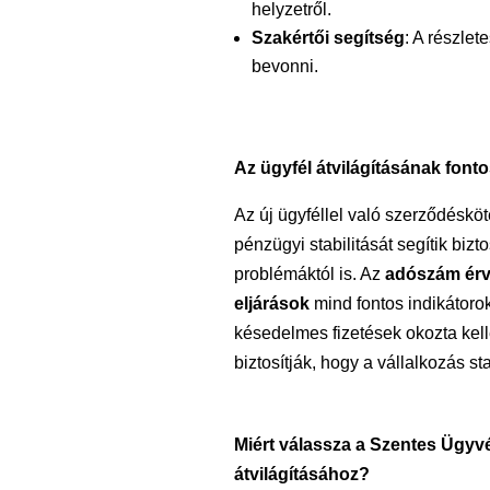
helyzetről.
Szakértői segítség
: A részlet
bevonni.
Az ügyfél átvilágításának font
Az új ügyféllel való szerződésköt
pénzügyi stabilitását segítik biz
problémáktól is. Az
adószám ér
eljárások
mind fontos indikátoro
késedelmes fizetések okozta kel
biztosítják, hogy a vállalkozás s
Miért válassza a Szentes Ügyvé
átvilágításához?