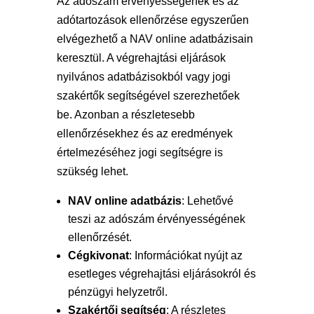
Az adószám érvényességének és az
adótartozások ellenőrzése egyszerűen
elvégezhető a NAV online adatbázisain
keresztül. A végrehajtási eljárások
nyilvános adatbázisokból vagy jogi
szakértők segítségével szerezhetőek
be. Azonban a részletesebb
ellenőrzésekhez és az eredmények
értelmezéséhez jogi segítségre is
szükség lehet.
NAV online adatbázis
: Lehetővé
teszi az adószám érvényességének
ellenőrzését.
Cégkivonat
: Információkat nyújt az
esetleges végrehajtási eljárásokról és
pénzügyi helyzetről.
Szakértői segítség
: A részletes