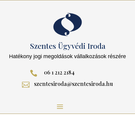
Szentes Ügyvédi Iroda
Hatékony jogi megoldások vállalkozások részére
06 1 212 2184

szentesiroda@szentesiroda.hu
