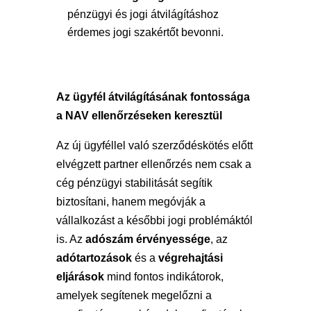
pénzügyi és jogi átvilágításhoz
érdemes jogi szakértőt bevonni.
Az ügyfél átvilágításának fontossága
a NAV ellenőrzéseken keresztül
Az új ügyféllel való szerződéskötés előtt
elvégzett partner ellenőrzés nem csak a
cég pénzügyi stabilitását segítik
biztosítani, hanem megóvják a
vállalkozást a későbbi jogi problémáktól
is. Az
adószám érvényessége
, az
adótartozások
és a
végrehajtási
eljárások
mind fontos indikátorok,
amelyek segítenek megelőzni a