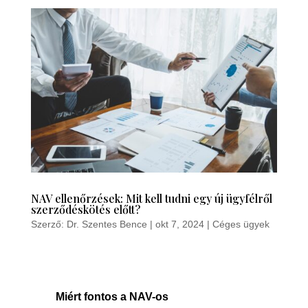
NAV ellenőrzések: Mit kell tudni egy új ügyfélről
szerződéskötés előtt?
Szerző:
Dr. Szentes Bence
|
okt 7, 2024
|
Céges ügyek
Miért fontos a NAV-os