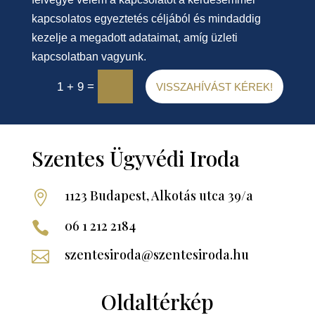
kapcsolatos egyeztetés céljából és mindaddig
kezelje a megadott adataimat, amíg üzleti
kapcsolatban vagyunk.
=
1 + 9
VISSZAHÍVÁST KÉREK!
Szentes Ügyvédi Iroda
1123 Budapest, Alkotás utca 39/a

06 1 212 2184

szentesiroda@szentesiroda.hu

Oldaltérkép