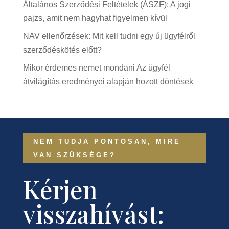
Általános Szerződési Feltételek (ÁSZF): A jogi
pajzs, amit nem hagyhat figyelmen kívül
NAV ellenőrzések: Mit kell tudni egy új ügyfélről
szerződéskötés előtt?
Mikor érdemes nemet mondani Az ügyfél
átvilágítás eredményei alapján hozott döntések
NEM TUDJA PONTOSAN, MIRE
VAN SZÜKSÉGE?
Kérjen
visszahívást: