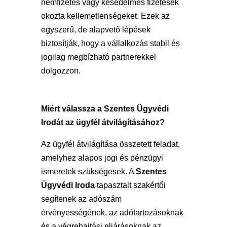
nemfizetés vagy késedelmes fizetések
okozta kellemetlenségeket. Ezek az
egyszerű, de alapvető lépések
biztosítják, hogy a vállalkozás stabil és
jogilag megbízható partnerekkel
dolgozzon.
Miért válassza a Szentes Ügyvédi
Irodát az ügyfél átvilágításához?
Az ügyfél átvilágítása összetett feladat,
amelyhez alapos jogi és pénzügyi
ismeretek szükségesek. A
Szentes
Ügyvédi Iroda
tapasztalt szakértői
segítenek az adószám
érvényességének, az adótartozásoknak
és a végrehajtási eljárásoknak az