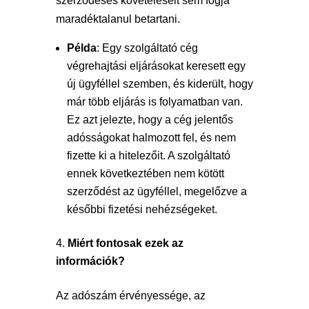
szerződéses követeléseit sem fogja
maradéktalanul betartani.
Példa
: Egy szolgáltató cég
végrehajtási eljárásokat keresett egy
új ügyféllel szemben, és kiderült, hogy
már több eljárás is folyamatban van.
Ez azt jelezte, hogy a cég jelentős
adósságokat halmozott fel, és nem
fizette ki a hitelezőit. A szolgáltató
ennek következtében nem kötött
szerződést az ügyféllel, megelőzve a
későbbi fizetési nehézségeket.
Miért fontosak ezek az
információk?
Az adószám érvényessége, az