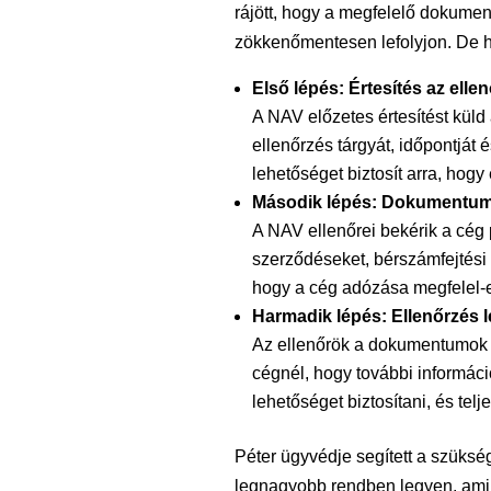
rájött, hogy a megfelelő dokumen
zökkenőmentesen lefolyjon. De h
Első lépés: Értesítés az elle
A NAV előzetes értesítést kül
ellenőrzés tárgyát, időpontját 
lehetőséget biztosít arra, ho
Második lépés: Dokumentum
A NAV ellenőrei bekérik a cég
szerződéseket, bérszámfejtési 
hogy a cég adózása megfelel-e
Harmadik lépés: Ellenőrzés l
Az ellenőrök a dokumentumok 
cégnél, hogy további informác
lehetőséget biztosítani, és telj
Péter ügyvédje segített a szüks
legnagyobb rendben legyen, ami