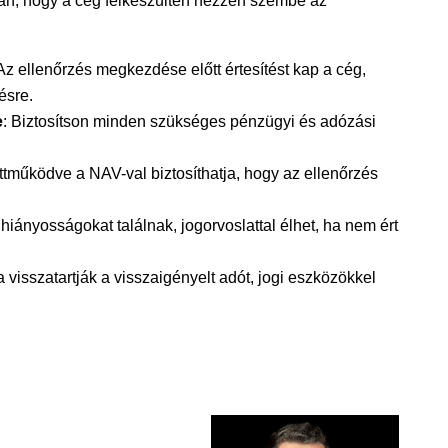
an, hogy a cég felkészülten nézzen szembe az
 Az ellenőrzés megkezdése előtt értesítést kap a cég,
ésre.
e
: Biztosítson minden szükséges pénzügyi és adózási
ttműködve a NAV-val biztosíthatja, hogy az ellenőrzés
 hiányosságokat találnak, jogorvoslattal élhet, ha nem ért
a visszatartják a visszaigényelt adót, jogi eszközökkel