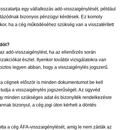
sszatartja egy vállalkozás adó-visszaigénylését, például
sztázódnak bizonyos pénzügyi kérdések. Ez komoly
kor, ha a cég működéséhez szükség van a visszatérített
adót?
az adó-visszaigénylést, ha az ellenőrzés során
zakciókat észlel. Ilyenkor további vizsgálatokra van
iztos legyen abban, hogy a visszaigénylés jogszerű.
, a cégnek először is minden dokumentumot be kell
i tudja a visszaigénylés jogszerűségét. Az ügyvéd
ogy minden szükséges adat és bizonyíték rendelkezésre
lannak bizonyul, a cég jogi úton kérheti a döntés
tta a cég ÁFA-visszaigénylését, amíg le nem zárták az