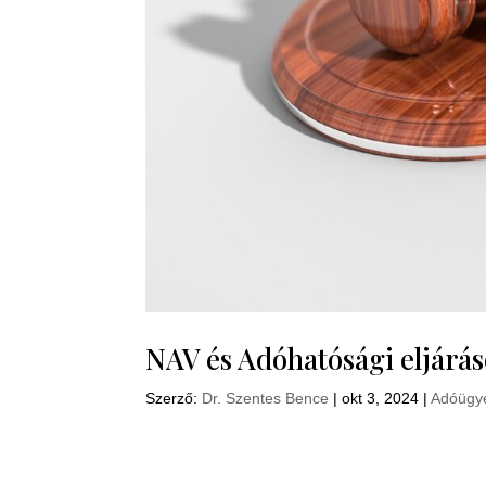
NAV és Adóhatósági eljáráso
Szerző:
Dr. Szentes Bence
|
okt 3, 2024
|
Adóügy