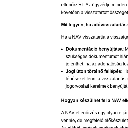
ellenőrzést. Az ügyvédje minden s
követően a visszatartott összeget
Mit tegyen, ha adóvisszatartá
Ha a NAV visszatartja a visszaigé
Dokumentáció benyújtása
: 
szükséges dokumentumot hiányt
jelenthet, ha az adóhatóság tov
Jogi úton történő fellépés
: H
lépéseket tenni a visszatartá
jogorvoslati kérelmek benyújtás
Hogyan készülhet fel a NAV el
A NAV ellenőrzés egy olyan eljá
vennie, de megfelelő előkészület