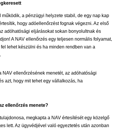
egkeresett
l működik, a pénzügyi helyzete stabil, de egy nap kap
rtesítik, hogy adóellenőrzést fognak végezni. Az első
az adóhatósági eljárásokat sokan bonyolultnak és
djon! A NAV ellenőrzés egy teljesen normális folyamat,
fel lehet készülni és ha minden rendben van a
.
a NAV ellenőrzésének menetét, az adóhatósági
és azt, hogy mit tehet egy vállalkozás, ha
 az ellenőrzés menete?
 tulajdonosa, megkapta a NAV értesítését egy közelgő
es lett. Az ügyvédjével való egyeztetés után azonban