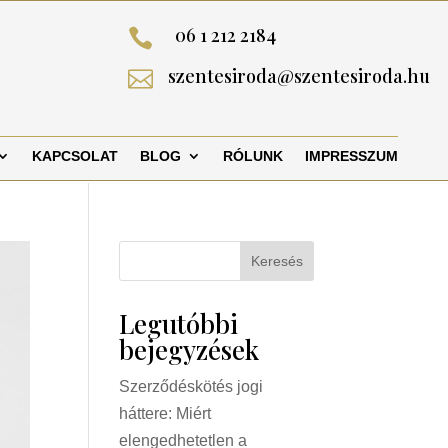
06 1 212 2184

szentesiroda@szentesiroda.hu

KAPCSOLAT
BLOG
RÓLUNK
IMPRESSZUM
Keresés
Legutóbbi
bejegyzések
Szerződéskötés jogi
háttere: Miért
elengedhetetlen a