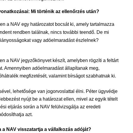
vonatkozásai: Mi történik az ellenőrzés után?
en a NAV egy határozatot bocsát ki, amely tartalmazza
ndent rendben találnak, nincs további teendő. De mi
n hiányosságokat vagy adóelmaradást észlelnek?
en a NAV jegyzőkönyvet készít, amelyben rögzíti a feltárt
t. Amennyiben adóelmaradást állapítanak meg,
óhátralék megfizetését, valamint bírságot szabhatnak ki.
vel, lehetősége van jogorvoslattal élni. Péter ügyvédje
ebbezést nyújt be a határozat ellen, mivel az egyik tételt
zési eljárás során a NAV felülvizsgálja az eredeti
ódosíthatja azt.
a a NAV visszatartja a vállalkozás adóját?