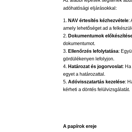
Az alábbi lépések segítenek abb
adóhatósági eljárásokkal:
NAV értesítés kézhezvétele
:
amely lehetőséget ad a felkészül
Dokumentumok előkészítés
dokumentumot.
Ellenőrzés lefolytatása
: Együ
gördülékenyen lefolyjon.
Határozat és jogorvoslat
: Ha
egyet a határozattal.
Adóvisszatartás kezelése
: H
kérheti a döntés felülvizsgálatát.
A papírok ereje