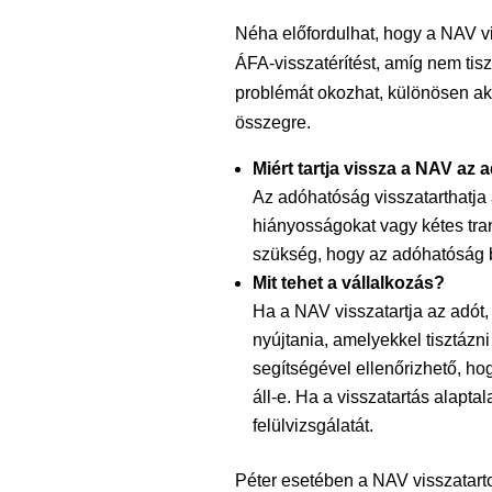
Néha előfordulhat, hogy a NAV vi
ÁFA-visszatérítést, amíg nem ti
problémát okozhat, különösen ak
összegre.
Miért tartja vissza a NAV az 
Az adóhatóság visszatarthatja 
hiányosságokat vagy kétes tran
szükség, hogy az adóhatóság b
Mit tehet a vállalkozás?
Ha a NAV visszatartja az adót
nyújtania, amelyekkel tisztázn
segítségével ellenőrizhető, h
áll-e. Ha a visszatartás alapta
felülvizsgálatát.
Péter esetében a NAV visszatarto