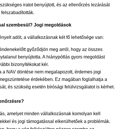
zükséges iratot benyújtott, és az ellenőrzés lezárását
 felszabadították.
ssal szembesül? Jogi megoldások
nyelt adót, a vállalkozásnak két fő lehetősége van:
Mindenekelőtt győződjön meg arról, hogy az összes
alanul benyújtotta. A hiánypótlás gyors megoldást
ábbi bizonyítékokat kér.
a a NAV döntése nem megalapozott, érdemes jogi
s megszüntetése érdekében. Ez magában foglalhatja a
át, és szükség esetén bírósági felülvizsgálatot is kérhet.
lenőrzésre?
rás, amelyet minden vállalkozásnak komolyan kell
ekkel és jogi támogatással elkerülhetőek a problémák.