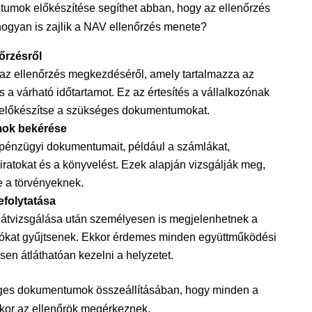
tumok előkészítése segíthet abban, hogy az ellenőrzés
ogyan is zajlik a NAV ellenőrzés menete?
nőrzésről
d az ellenőrzés megkezdéséről, amely tartalmazza az
és a várható időtartamot. Ez az értesítés a vállalkozónak
gy előkészítse a szükséges dokumentumokat.
ok bekérése
 pénzügyi dokumentumait, például a számlákat,
iratokat és a könyvelést. Ezek alapján vizsgálják meg,
 a törvényeknek.
efolytatása
átvizsgálása után személyesen is megjelenhetnek a
iókat gyűjtsenek. Ekkor érdemes minden együttműködési
esen átláthatóan kezelni a helyzetet.
éges dokumentumok összeállításában, hogy minden a
kor az ellenőrök megérkeznek.