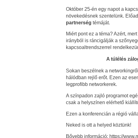
Október 25-én egy napot a kapcso
növekedésnek szentelünk. Előadá
partnerség
témáját.
Miért pont ez a téma? Azért, mer
irányból is ráncigálják a szőny
kapcsoaltrendszerrel rendelkez
A túlélés zál
Sokan beszélnek a networkingről 
hálódban rejlő erőt. Ezen az es
legprofibb networkerek.
A színpadon zajló programot egé
csak a helyszínen elérhető kiállít
Ezen a konferencián a régió válla
Neked is ott a helyed köztünk!
Bővebb információ: https://www.m