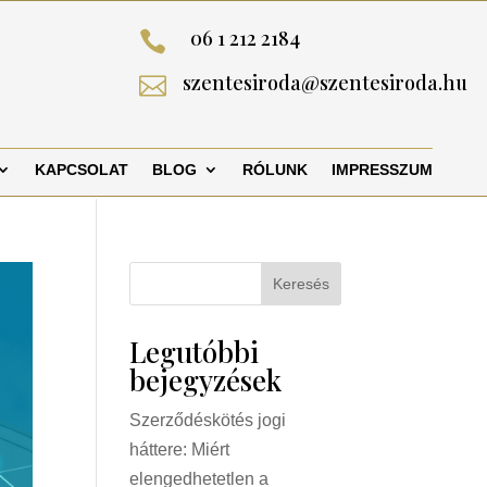
06 1 212 2184

szentesiroda@szentesiroda.hu

KAPCSOLAT
BLOG
RÓLUNK
IMPRESSZUM
Keresés
Legutóbbi
bejegyzések
Szerződéskötés jogi
háttere: Miért
elengedhetetlen a