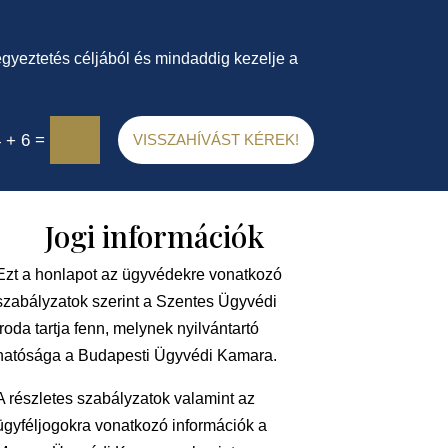
gyeztetés céljából és mindaddig kezelje a
=
 + 6
VISSZAHÍVÁST KÉREK!
Jogi információk
Ezt a honlapot az ügyvédekre vonatkozó
szabályzatok szerint a Szentes Ügyvédi
iroda tartja fenn, melynek nyilvántartó
hatósága a Budapesti Ügyvédi Kamara.
A részletes szabályzatok valamint az
ügyféljogokra vonatkozó információk a