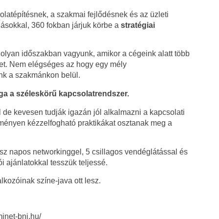
latépítésnek, a szakmai fejlődésnek és az üzleti
sokkal, 360 fokban járjuk körbe a
stratégiai
t olyan időszakban vagyunk, amikor a cégeink alatt több
eget. Nem elégséges az hogy egy mély
ünk a szakmánkon belül.
oga a széleskörű kapcsolatrendszer.
de kevesen tudják igazán jól alkalmazni a kapcsolati
eményen kézzelfogható praktikákat osztanak meg a
sz napos networkinggel, 5 csillagos vendéglátással és
ói ajánlatokkal tesszük teljessé.
lkozóinak színe-java ott lesz.
inet-bni.hu/