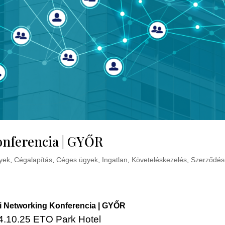
nferencia | GYŐR
yek
,
Cégalapítás
,
Céges ügyek
,
Ingatlan
,
Követeléskezelés
,
Szerződés
 Networking Konferencia | GYŐR
4.10.25 ETO Park Hotel