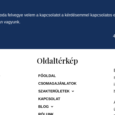
oda felvegye velem a kapcsolatot a kérdésemmel kapcsolatos e
an vagyunk.
4
Oldaltérkép
a
FŐOLDAL
CSOMAGAJÁNLATOK
SZAKTERÜLETEK
KAPCSOLAT
BLOG
RÓLUNK