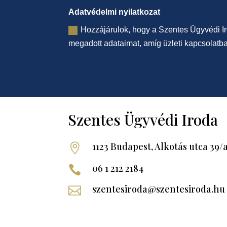
Adatvédelmi nyilatkozat
Hozzájárulok, hogy a Szentes Ügyvédi Ir
megadott adataimat, amíg üzleti kapcsolatb
Szentes Ügyvédi Iroda
1123 Budapest, Alkotás utca 39/

06 1 212 2184

szentesiroda@szentesiroda.hu
