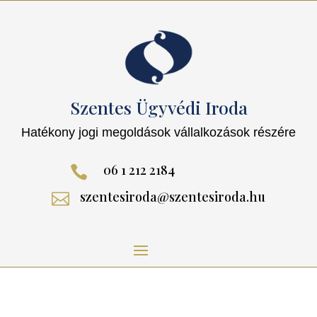
Szentes Ügyvédi Iroda
Hatékony jogi megoldások vállalkozások részére
06 1 212 2184

szentesiroda@szentesiroda.hu
