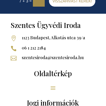
=
7 + 3
VISSZAHÍVÁST KÉREK!
Szentes Ügyvédi Iroda
1123 Budapest, Alkotás utca 39/a

06 1 212 2184

szentesiroda@szentesiroda.hu

Oldaltérkép
Jogi információk