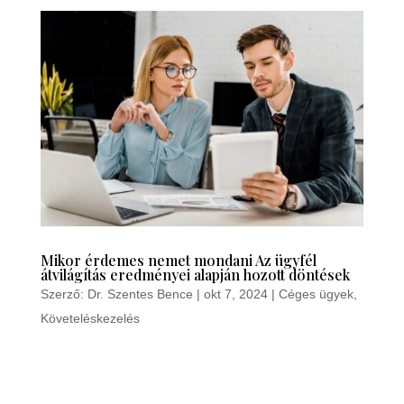
Mikor érdemes nemet mondani Az ügyfél
átvilágítás eredményei alapján hozott döntések
Szerző:
Dr. Szentes Bence
|
okt 7, 2024
|
Céges ügyek
,
Követeléskezelés