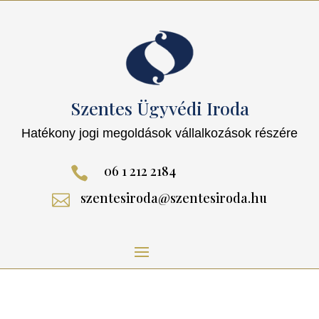
Szentes Ügyvédi Iroda
Hatékony jogi megoldások vállalkozások részére
06 1 212 2184

szentesiroda@szentesiroda.hu
