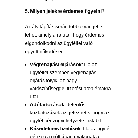
Milyen jelekre érdemes figyelni?
Az átvilágítás során több olyan jel is
lehet, amely arra utal, hogy érdemes
elgondolkodni az ügyféllel való
együttműködésen:
Végrehajtási eljárások
: Ha az
ügyféllel szemben végrehajtási
eljárás folyik, az nagy
valószínűséggel fizetési problémákra
utal.
Adótartozások
: Jelentős
köztartozások azt jelezhetik, hogy az
ügyfél pénzügyi helyzete instabil.
Késedelmes fizetések
: Ha az ügyfél
pénzügyi múltjában gyakoriak a