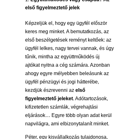
első figyelmeztető jelek
Képzeljük el, hogy egy ügyfél először
keres meg minket. A bemutatkozás, az
első beszélgetések reményt keltőek: az
ügyfél lelkes, nagy tervei vannak, és úgy
tűnik, mintha az együttműködés új
ajtókat nyitna a cég számára. Azonban
ahogy egyre mélyebben beleásunk az
ügyfél pénzügyi és jogi hátterébe,
kezdjük észrevenni az
első
figyelmeztető jeleket
. Adótartozások,
kifizetetlen számlák, végrehajtási
eljárások… Egyre több olyan adat kerül
napvilágra, ami elbizonytalanít minket.
Péter, egy kisvállalkozás tulajdonosa,