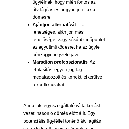
ügyfélnek, hogy miért fontos az
átvilágítás és hogyan jutottak a
döntésre.
Ajánljon alternatívát
: Ha
lehetséges, ajánljon más
lehetőséget vagy későbbi időpontot
az együttműködésre, ha az ügyfél
pénzügyi helyzete javul.
Maradjon professzionális
: Az
elutasítás legyen jogilag
megalapozott és korrekt, elkerülve
a konfliktusokat.
Anna, aki egy szolgáltató vállalkozást
vezet, hasonló döntés előtt állt. Egy
potenciális ügyféllel történő átvilágítás
során kiderült, hogy a cégnek nagy