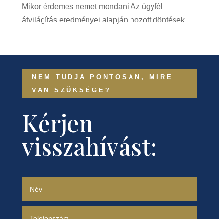
Mikor érdemes nemet mondani Az ügyfél
átvilágítás eredményei alapján hozott döntések
NEM TUDJA PONTOSAN, MIRE
VAN SZÜKSÉGE?
Kérjen
visszahívást: