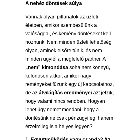
A nehéz döntések súlya
Vannak olyan pillanatok az üzleti
életben, amikor szembesülünk a
valósággal, és kemény döntéseket kell
hoznunk. Nem minden üzleti lehetőség
olyan, aminek elsőre tűnik, és nem
minden ügyfél a megfelelő partner. A
„nem” kimondása
soha nem könnyű,
különösen akkor, amikor nagy
reményeket fűzünk egy új kapcsolathoz,
de az
átvilágítás eredményei
azt jelzik,
hogy valami nincs rendben. Hogyan
lehet úgy nemet mondani, hogy a
döntésünk ne csak pénzügyileg, hanem
érzelmileg is a helyes legyen?
Együttműködés vagy csapda? Az