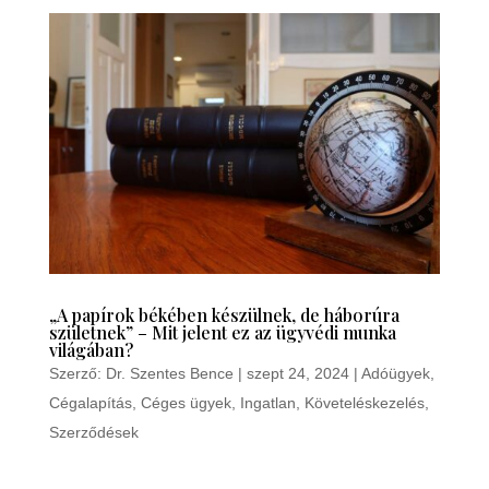
„A papírok békében készülnek, de háborúra
születnek” – Mit jelent ez az ügyvédi munka
világában?
Szerző:
Dr. Szentes Bence
|
szept 24, 2024
|
Adóügyek
,
Cégalapítás
,
Céges ügyek
,
Ingatlan
,
Követeléskezelés
,
Szerződések