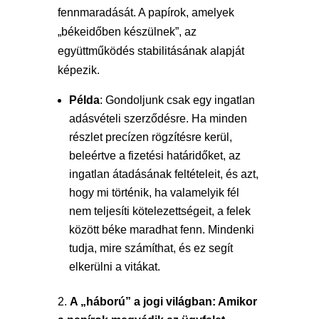
fennmaradását. A papírok, amelyek
„békeidőben készülnek”, az
együttműködés stabilitásának alapját
képezik.
Példa
: Gondoljunk csak egy ingatlan
adásvételi szerződésre. Ha minden
részlet precízen rögzítésre kerül,
beleértve a fizetési határidőket, az
ingatlan átadásának feltételeit, és azt,
hogy mi történik, ha valamelyik fél
nem teljesíti kötelezettségeit, a felek
között béke maradhat fenn. Mindenki
tudja, mire számíthat, és ez segít
elkerülni a vitákat.
A „háború” a jogi világban: Amikor