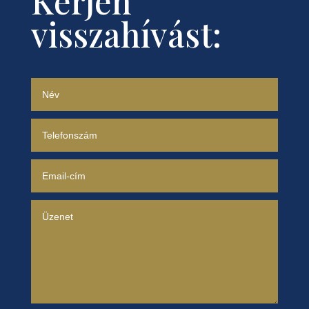
Kérjen
visszahívást: