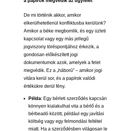
a papírok megvédik az ügyfelet
De mi történik akkor, amikor
elkerülhetetlenül konfliktusba kerülünk?
Amikor a béke megbomlik, és egy üzleti
kapcsolat vagy egy más jellegű
jogviszony töréspontjához érkezik, a
gondosan előkészített jogi
dokumentumok azok, amelyek a felet
megvédik. Ez a „háború” – amikor jogi
vitára kerül sor, és a papírok valódi
értékükre derül fény.
Példa
: Egy bérleti szerződés kapcsán
könnyen kialakulhat vita a bérlő és a
bérbeadó között, például egy javítási
költség vagy egy felmondási feltétel
miatt. Ha a szerződésben világosan le