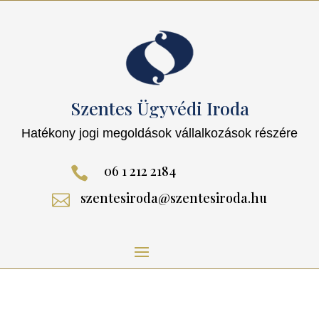
Szentes Ügyvédi Iroda
Hatékony jogi megoldások vállalkozások részére
06 1 212 2184

szentesiroda@szentesiroda.hu
