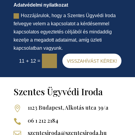
Adatvédelmi nyilatkozat
Hozzájárulok, hogy a Szentes Ügyvédi Iroda
felvegye velem a kapcsolatot a kérdésemmel
kapcsolatos egyeztetés céljából és mindaddig
kezelje a megadott adataimat, amíg üzleti
kapcsolatban vagyunk.
=
11 + 12
VISSZAHÍVÁST KÉREK!
Szentes Ügyvédi Iroda
1123 Budapest, Alkotás utca 39/a

06 1 212 2184

szentesiroda@szentesiroda.hu
