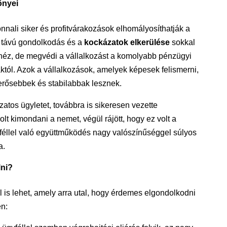
őnyei
nnali siker és profitvárakozások elhomályosíthatják a
 távú gondolkodás és a
kockázatok elkerülése
sokkal
ehéz, de megvédi a vállalkozást a komolyabb pénzügyi
tól. Azok a vállalkozások, amelyek képesek felismerni,
erősebbek és stabilabbak lesznek.
ázatos ügyletet, továbbra is sikeresen vezette
olt kimondani a nemet, végül rájött, hogy ez volt a
gyféllel való együttműködés nagy valószínűséggel súlyos
a.
lni?
el is lehet, amely arra utal, hogy érdemes elgondolkodni
n: