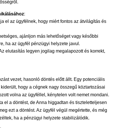
ősségről.
nikálásához
:
ja el az ügyfélnek, hogy miért fontos az átvilágítás és
hetséges, ajánljon más lehetőséget vagy későbbi
, ha az ügyfél pénzügyi helyzete javul.
 Az elutasítás legyen jogilag megalapozott és korrekt,
zást vezet, hasonló döntés előtt állt. Egy potenciális
án kiderült, hogy a cégnek nagy összegű köztartozásai
zott volna az ügyféllel, kénytelen volt nemet mondani.
 el a döntést, de Anna higgadtan és tiszteletteljesen
meg ezt a döntést. Az ügyfél végül megértette, és még
ltek, ha a pénzügyi helyzete stabilizálódik.