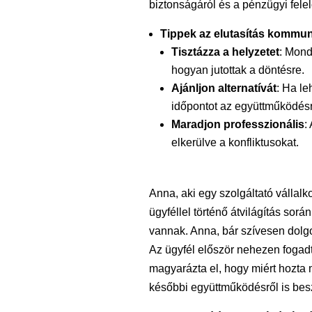
biztonságáról és a pénzügyi felel
Tippek az elutasítás kommu
Tisztázza a helyzetet
: Mond
hogyan jutottak a döntésre.
Ajánljon alternatívát
: Ha le
időpontot az együttműködésre
Maradjon professzionális
:
elkerülve a konfliktusokat.
Anna, aki egy szolgáltató vállalko
ügyféllel történő átvilágítás sor
vannak. Anna, bár szívesen dolgo
Az ügyfél először nehezen fogadta
magyarázta el, hogy miért hozta 
későbbi együttműködésről is beszé