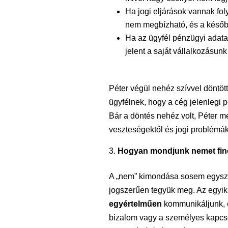
Ha jogi eljárások vannak fol
nem megbízható, és a későb
Ha az ügyfél pénzügyi adatai
jelent a saját vállalkozásunk
Péter végül nehéz szívvel döntött
ügyfélnek, hogy a cég jelenlegi 
Bár a döntés nehéz volt, Péter m
veszteségektől és jogi problémák
Hogyan mondjunk nemet fin
A „nem” kimondása sosem egysze
jogszerűen tegyük meg. Az egyik
egyértelműen
kommunikáljunk, é
bizalom vagy a személyes kapcso