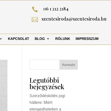
06 1 212 2184

szentesiroda@szentesiroda.hu

KAPCSOLAT
BLOG
RÓLUNK
IMPRESSZUM
Keresés
Legutóbbi
bejegyzések
Szerződéskötés jogi
háttere: Miért
elengedhetetlen a