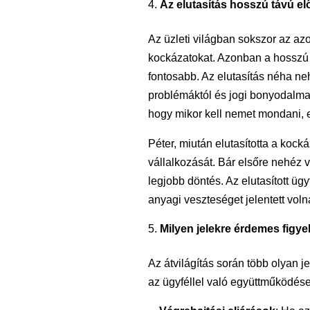
Az elutasítás hosszú távú el
Az üzleti világban sokszor az azo
kockázatokat. Azonban a hosszú
fontosabb. Az elutasítás néha n
problémáktól és jogi bonyodalmak
hogy mikor kell nemet mondani, 
Péter, miután elutasította a kock
vállalkozását. Bár elsőre nehéz v
legjobb döntés. Az elutasított ü
anyagi veszteséget jelentett voln
Milyen jelekre érdemes figye
Az átvilágítás során több olyan j
az ügyféllel való együttműködése