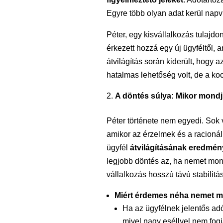
Egyre több olyan adat kerül napvi
Péter, egy kisvállalkozás tulajd
érkezett hozzá egy új ügyféltől,
átvilágítás során kiderült, hogy a
hatalmas lehetőség volt, de a koc
A döntés súlya: Mikor mond
Péter története nem egyedi. Sok 
amikor az érzelmek és a racionál
ügyfél
átvilágításának eredmén
legjobb döntés az, ha nemet mo
vállalkozás hosszú távú stabilitá
Miért érdemes néha nemet 
Ha az ügyfélnek jelentős ad
mivel nagy eséllyel nem fogj