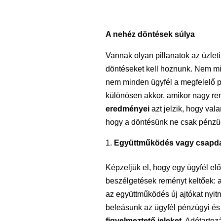
A nehéz döntések súlya
Vannak olyan pillanatok az üzle
döntéseket kell hoznunk. Nem min
nem minden ügyfél a megfelelő p
különösen akkor, amikor nagy re
eredményei
azt jelzik, hogy va
hogy a döntésünk ne csak pénzüg
Együttműködés vagy csapda?
Képzeljük el, hogy egy ügyfél el
beszélgetések reményt keltőek: az
az együttműködés új ajtókat ny
beleásunk az ügyfél pénzügyi és 
figyelmeztető jeleket
. Adótartoz