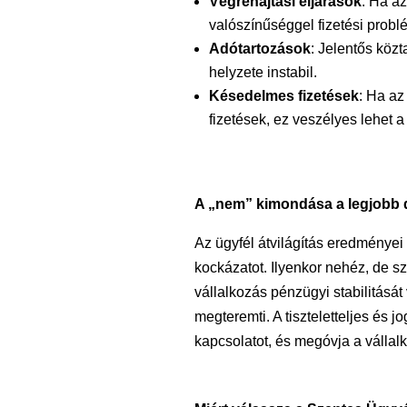
Végrehajtási eljárások
: Ha az
valószínűséggel fizetési probl
Adótartozások
: Jelentős közt
helyzete instabil.
Késedelmes fizetések
: Ha az
fizetések, ez veszélyes lehet
A „nem” kimondása a legjobb 
Az ügyfél átvilágítás eredményei
kockázatot. Ilyenkor nehéz, de 
vállalkozás pénzügyi stabilitását 
megteremti. A tiszteletteljes és j
kapcsolatot, és megóvja a vállal