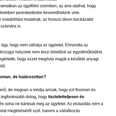
yamatban az ügyféllel szemben, az arra utalhat, hogy
biekben pereskedésbe keveredhetünk vele.
 instabilitást mutatnak, az hosszú távon kockázatot
 számára is.
 úgy, hogy nem vállalja az ügyletet. Elmondta az
pénzügyi helyzete nem teszi lehetővé az együttműködést.
egértette, hogy ezzel megóvta magát a későbbi anyagi
tól.
oman, de határozottan?
rű, de megvan a módja annak, hogy ezt finoman és
 legfontosabb dolog, hogy
tiszteletteljesen és
s soha ne bántsuk meg az ügyfelet. Az elutasítás nem a
lat megtöréséről szól, hanem a vállalkozás