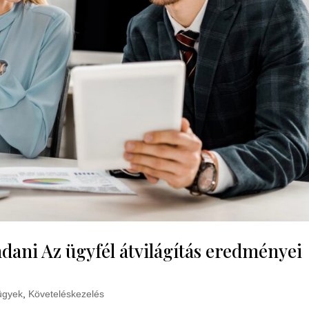
ni Az ügyfél átvilágítás eredményei
ügyek
,
Követeléskezelés