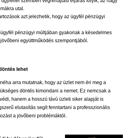
 ügyféllel szemben végrehajtási eljárás folyik, az nagy
émákra utal.
artozások azt jelezhetik, hogy az ügyfél pénzügyi
 ügyfél pénzügyi múltjában gyakoriak a késedelmes
 a jövőbeni együttműködés szempontjából.
döntés lehet
 néha arra mutatnak, hogy az üzlet nem éri meg a
szükséges döntés kimondani a nemet. Ez nemcsak a
védi, hanem a hosszú távú üzleti siker alapját is
ogszerű elutasítás segít fenntartani a professzionális
kozást a jövőbeni problémáktól.