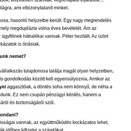
lágra, ami elbizonytalanít minket.
onosa, hasonló helyzetbe került. Egy nagy megrendelés
 amely megduplázta volna éves bevételét. Ám az
z ügyfélnek hátralékai vannak. Péter hezitált. Az üzlet
kázatok is óriásiak.
junk nemet?
vállalkozás tulajdonosa találja magát olyan helyzetben,
is gondolkodás között kell egyensúlyoznia. Amikor az
yei
aggasztóak, a döntés soha nem könnyű, de néha a
ndunk. Ez nem csupán pénzügyi kérdés, hanem a
sáról és biztonságáról szól.
mondani?
ósságai vannak, az együttműködés kockázatos lehet,
ák időben kifizetni a számlákat.