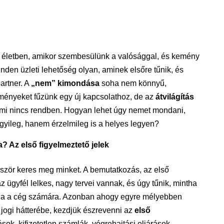
ti életben, amikor szembesülünk a valósággal, és kemény
den üzleti lehetőség olyan, aminek elsőre tűnik, és
artner. A
„nem” kimondása
soha nem könnyű,
ményeket fűzünk egy új kapcsolathoz, de az
átvilágítás
lami nincs rendben. Hogyan lehet úgy nemet mondani,
yileg, hanem érzelmileg is a helyes legyen?
 Az első figyelmeztető jelek
őször keres meg minket. A bemutatkozás, az első
 ügyfél lelkes, nagy tervei vannak, és úgy tűnik, mintha
itna a cég számára. Azonban ahogy egyre mélyebben
jogi hátterébe, kezdjük észrevenni az
első
ások, kifizetetlen számlák, végrehajtási eljárások…