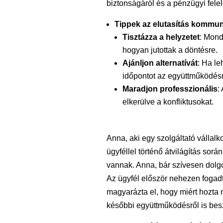
biztonságáról és a pénzügyi felel
Tippek az elutasítás kommu
Tisztázza a helyzetet
: Mond
hogyan jutottak a döntésre.
Ajánljon alternatívát
: Ha le
időpontot az együttműködésre
Maradjon professzionális
:
elkerülve a konfliktusokat.
Anna, aki egy szolgáltató vállalko
ügyféllel történő átvilágítás sor
vannak. Anna, bár szívesen dolgo
Az ügyfél először nehezen fogadta
magyarázta el, hogy miért hozta 
későbbi együttműködésről is beszé