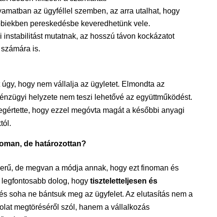
yamatban az ügyféllel szemben, az arra utalhat, hogy
biekben pereskedésbe keveredhetünk vele.
 instabilitást mutatnak, az hosszú távon kockázatot
 számára is.
 úgy, hogy nem vállalja az ügyletet. Elmondta az
pénzügyi helyzete nem teszi lehetővé az együttműködést.
egértette, hogy ezzel megóvta magát a későbbi anyagi
tól.
oman, de határozottan?
rű, de megvan a módja annak, hogy ezt finoman és
 legfontosabb dolog, hogy
tiszteletteljesen és
s soha ne bántsuk meg az ügyfelet. Az elutasítás nem a
lat megtöréséről szól, hanem a vállalkozás