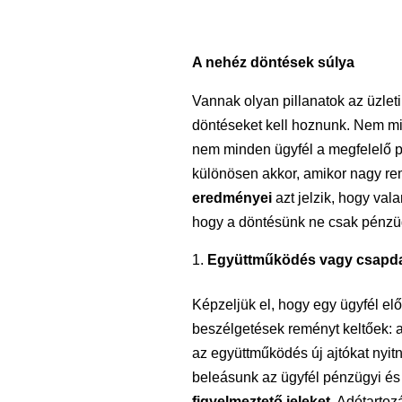
A nehéz döntések súlya
Vannak olyan pillanatok az üzle
döntéseket kell hoznunk. Nem min
nem minden ügyfél a megfelelő p
különösen akkor, amikor nagy re
eredményei
azt jelzik, hogy va
hogy a döntésünk ne csak pénzüg
Együttműködés vagy csapda?
Képzeljük el, hogy egy ügyfél el
beszélgetések reményt keltőek: az
az együttműködés új ajtókat ny
beleásunk az ügyfél pénzügyi és 
figyelmeztető jeleket
. Adótartoz