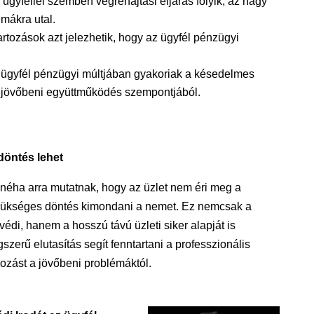
 ügyféllel szemben végrehajtási eljárás folyik, az nagy
émákra utal.
artozások azt jelezhetik, hogy az ügyfél pénzügyi
 ügyfél pénzügyi múltjában gyakoriak a késedelmes
 a jövőbeni együttműködés szempontjából.
döntés lehet
 néha arra mutatnak, hogy az üzlet nem éri meg a
szükséges döntés kimondani a nemet. Ez nemcsak a
védi, hanem a hosszú távú üzleti siker alapját is
ogszerű elutasítás segít fenntartani a professzionális
kozást a jövőbeni problémáktól.