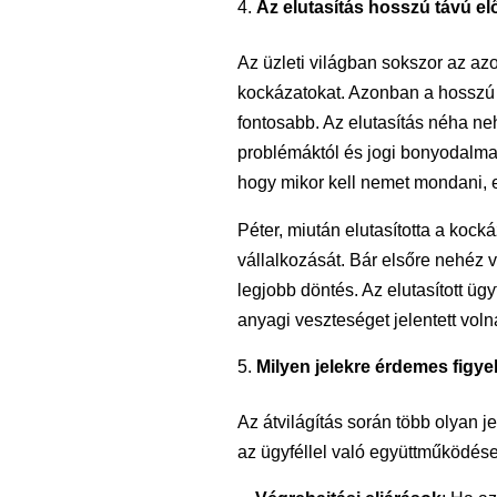
Az elutasítás hosszú távú el
Az üzleti világban sokszor az azo
kockázatokat. Azonban a hosszú
fontosabb. Az elutasítás néha n
problémáktól és jogi bonyodalmak
hogy mikor kell nemet mondani, 
Péter, miután elutasította a kock
vállalkozását. Bár elsőre nehéz v
legjobb döntés. Az elutasított ü
anyagi veszteséget jelentett voln
Milyen jelekre érdemes figye
Az átvilágítás során több olyan j
az ügyféllel való együttműködése