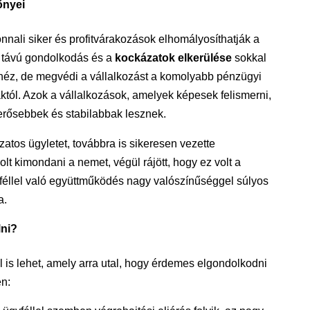
őnyei
nnali siker és profitvárakozások elhomályosíthatják a
 távú gondolkodás és a
kockázatok elkerülése
sokkal
ehéz, de megvédi a vállalkozást a komolyabb pénzügyi
tól. Azok a vállalkozások, amelyek képesek felismerni,
erősebbek és stabilabbak lesznek.
ázatos ügyletet, továbbra is sikeresen vezette
olt kimondani a nemet, végül rájött, hogy ez volt a
gyféllel való együttműködés nagy valószínűséggel súlyos
a.
lni?
el is lehet, amely arra utal, hogy érdemes elgondolkodni
n: