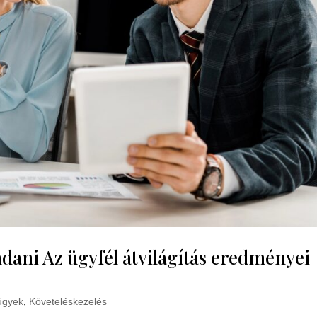
ni Az ügyfél átvilágítás eredményei
ügyek
,
Követeléskezelés