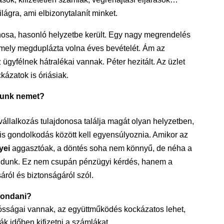
lágra, ami elbizonytalanít minket.
onosa, hasonló helyzetbe került. Egy nagy megrendelés
 amely megduplázta volna éves bevételét. Ám az
z ügyfélnek hátralékai vannak. Péter hezitált. Az üzlet
kázatok is óriásiak.
junk nemet?
vállalkozás tulajdonosa találja magát olyan helyzetben,
is gondolkodás között kell egyensúlyoznia. Amikor az
yei
aggasztóak, a döntés soha nem könnyű, de néha a
ndunk. Ez nem csupán pénzügyi kérdés, hanem a
sáról és biztonságáról szól.
mondani?
ósságai vannak, az együttműködés kockázatos lehet,
ák időben kifizetni a számlákat.