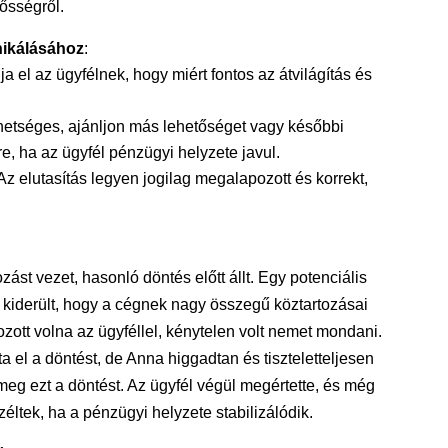
ősségről.
nikálásához
:
ja el az ügyfélnek, hogy miért fontos az átvilágítás és
hetséges, ajánljon más lehetőséget vagy későbbi
, ha az ügyfél pénzügyi helyzete javul.
 Az elutasítás legyen jogilag megalapozott és korrekt,
zást vezet, hasonló döntés előtt állt. Egy potenciális
án kiderült, hogy a cégnek nagy összegű köztartozásai
zott volna az ügyféllel, kénytelen volt nemet mondani.
 el a döntést, de Anna higgadtan és tiszteletteljesen
meg ezt a döntést. Az ügyfél végül megértette, és még
ltek, ha a pénzügyi helyzete stabilizálódik.