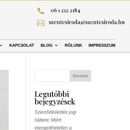
06 1 212 2184

szentesiroda@szentesiroda.hu

KAPCSOLAT
BLOG
RÓLUNK
IMPRESSZUM
Keresés
Legutóbbi
bejegyzések
Szerződéskötés jogi
háttere: Miért
elengedhetetlen a