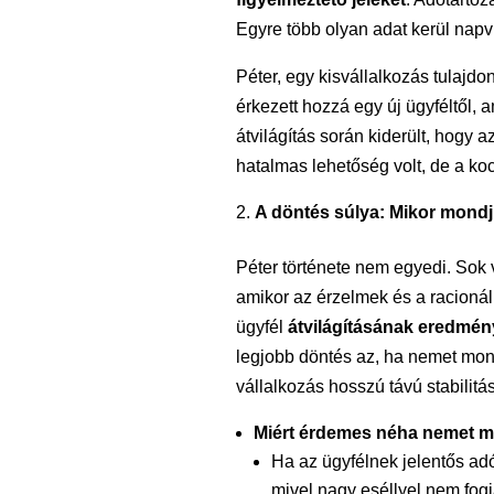
Egyre több olyan adat kerül napvi
Péter, egy kisvállalkozás tulajd
érkezett hozzá egy új ügyféltől,
átvilágítás során kiderült, hogy a
hatalmas lehetőség volt, de a koc
A döntés súlya: Mikor mond
Péter története nem egyedi. Sok 
amikor az érzelmek és a racionál
ügyfél
átvilágításának eredmén
legjobb döntés az, ha nemet mo
vállalkozás hosszú távú stabilitá
Miért érdemes néha nemet 
Ha az ügyfélnek jelentős ad
mivel nagy eséllyel nem fogj