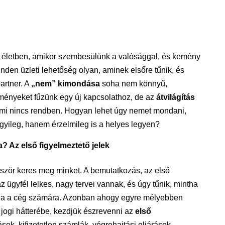
ti életben, amikor szembesülünk a valósággal, és kemény
den üzleti lehetőség olyan, aminek elsőre tűnik, és
artner. A
„nem” kimondása
soha nem könnyű,
ményeket fűzünk egy új kapcsolathoz, de az
átvilágítás
lami nincs rendben. Hogyan lehet úgy nemet mondani,
yileg, hanem érzelmileg is a helyes legyen?
 Az első figyelmeztető jelek
őször keres meg minket. A bemutatkozás, az első
 ügyfél lelkes, nagy tervei vannak, és úgy tűnik, mintha
itna a cég számára. Azonban ahogy egyre mélyebben
jogi hátterébe, kezdjük észrevenni az
első
ások, kifizetetlen számlák, végrehajtási eljárások…