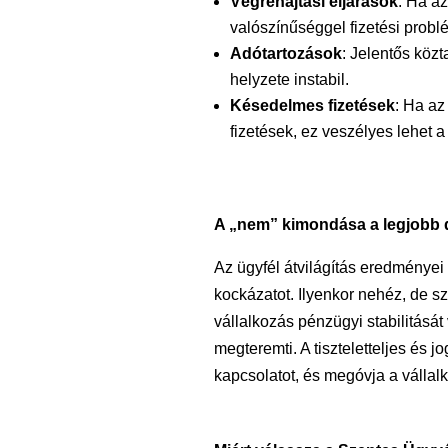
Végrehajtási eljárások
: Ha az
valószínűséggel fizetési probl
Adótartozások
: Jelentős közt
helyzete instabil.
Késedelmes fizetések
: Ha az
fizetések, ez veszélyes lehet
A „nem” kimondása a legjobb 
Az ügyfél átvilágítás eredményei
kockázatot. Ilyenkor nehéz, de 
vállalkozás pénzügyi stabilitását 
megteremti. A tiszteletteljes és j
kapcsolatot, és megóvja a vállal