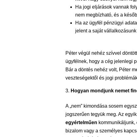
Ha jogi eljárások vannak fol
nem megbízható, és a későb
Ha az ügyfél pénzügyi adatai
jelent a saját vállalkozásunk
Péter végül nehéz szívvel döntött
ügyfélnek, hogy a cég jelenlegi 
Bár a döntés nehéz volt, Péter m
veszteségektől és jogi problémák
Hogyan mondjunk nemet fin
A „nem” kimondása sosem egysze
jogszerűen tegyük meg. Az egyik
egyértelműen
kommunikáljunk, é
bizalom vagy a személyes kapcso