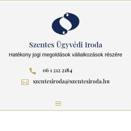
Szentes Ügyvédi Iroda
Hatékony jogi megoldások vállalkozások részére
06 1 212 2184

szentesiroda@szentesiroda.hu
