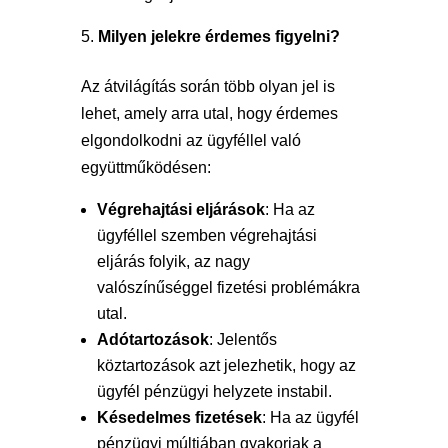
Milyen jelekre érdemes figyelni?
Az átvilágítás során több olyan jel is
lehet, amely arra utal, hogy érdemes
elgondolkodni az ügyféllel való
együttműködésen:
Végrehajtási eljárások
: Ha az
ügyféllel szemben végrehajtási
eljárás folyik, az nagy
valószínűséggel fizetési problémákra
utal.
Adótartozások
: Jelentős
köztartozások azt jelezhetik, hogy az
ügyfél pénzügyi helyzete instabil.
Késedelmes fizetések
: Ha az ügyfél
pénzügyi múltjában gyakoriak a