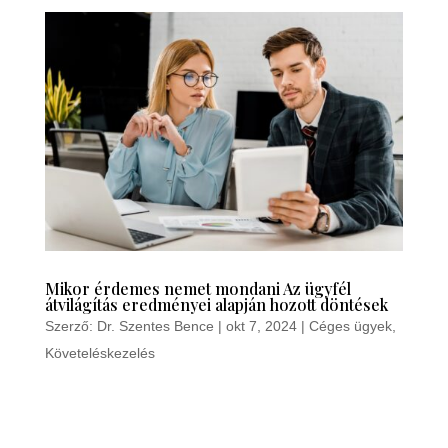
Mikor érdemes nemet mondani Az ügyfél
átvilágítás eredményei alapján hozott döntések
Szerző:
Dr. Szentes Bence
|
okt 7, 2024
|
Céges ügyek
,
Követeléskezelés