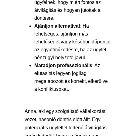
ügyfélnek, hogy miért fontos az
átvilágítás és hogyan jutottak a
döntésre.
Ajánljon alternatívát
: Ha
lehetséges, ajánljon más
lehetőséget vagy későbbi időpontot
az együttműködésre, ha az ügyfél
pénzügyi helyzete javul.
Maradjon professzionális
: Az
elutasítás legyen jogilag
megalapozott és korrekt, elkerülve
a konfliktusokat.
Anna, aki egy szolgáltató vállalkozást
vezet, hasonló döntés előtt állt. Egy
potenciális ügyféllel történő átvilágítás
során kiderült, hogy a cégnek nagy