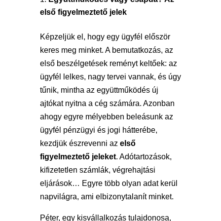
első figyelmeztető jelek
Képzeljük el, hogy egy ügyfél először
keres meg minket. A bemutatkozás, az
első beszélgetések reményt keltőek: az
ügyfél lelkes, nagy tervei vannak, és úgy
tűnik, mintha az együttműködés új
ajtókat nyitna a cég számára. Azonban
ahogy egyre mélyebben beleásunk az
ügyfél pénzügyi és jogi hátterébe,
kezdjük észrevenni az
első
figyelmeztető jeleket
. Adótartozások,
kifizetetlen számlák, végrehajtási
eljárások… Egyre több olyan adat kerül
napvilágra, ami elbizonytalanít minket.
Péter, egy kisvállalkozás tulajdonosa,