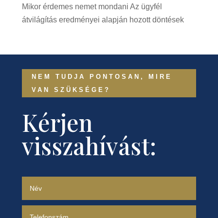
Mikor érdemes nemet mondani Az ügyfél
átvilágítás eredményei alapján hozott döntések
NEM TUDJA PONTOSAN, MIRE
VAN SZÜKSÉGE?
Kérjen
visszahívást: