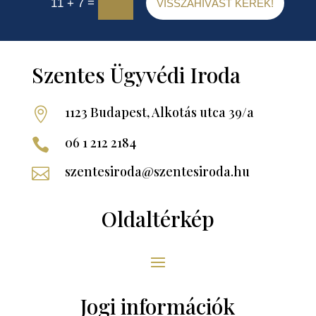
=
11 + 7
VISSZAHÍVÁST KÉREK!
Szentes Ügyvédi Iroda
1123 Budapest, Alkotás utca 39/a

06 1 212 2184

szentesiroda@szentesiroda.hu

Oldaltérkép
Jogi információk