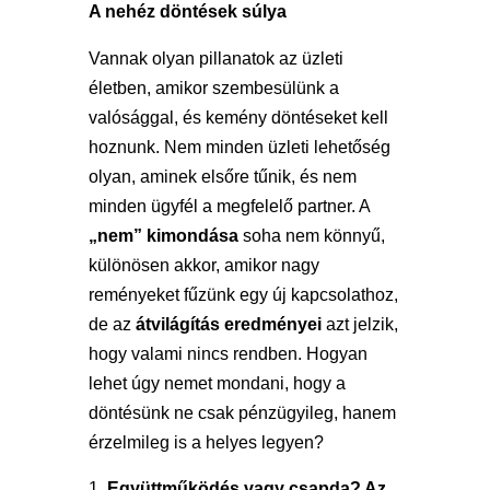
A nehéz döntések súlya
Vannak olyan pillanatok az üzleti
életben, amikor szembesülünk a
valósággal, és kemény döntéseket kell
hoznunk. Nem minden üzleti lehetőség
olyan, aminek elsőre tűnik, és nem
minden ügyfél a megfelelő partner. A
„nem” kimondása
soha nem könnyű,
különösen akkor, amikor nagy
reményeket fűzünk egy új kapcsolathoz,
de az
átvilágítás eredményei
azt jelzik,
hogy valami nincs rendben. Hogyan
lehet úgy nemet mondani, hogy a
döntésünk ne csak pénzügyileg, hanem
érzelmileg is a helyes legyen?
Együttműködés vagy csapda? Az